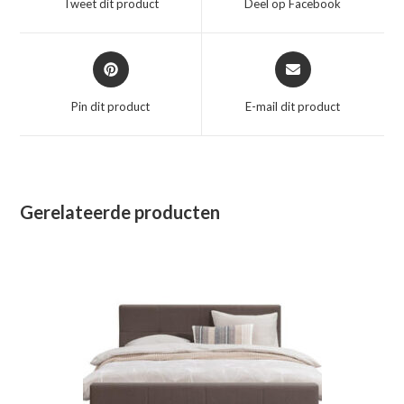
Tweet dit product
Deel op Facebook
nieuw
nieuw
venster
venster
Opent
Opent
in
in
een
een
Pin dit product
E-mail dit product
nieuw
nieuw
venster
venster
Gerelateerde producten