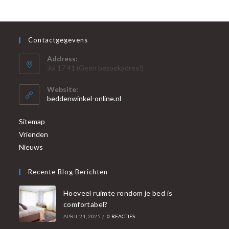
Contactgegevens
Address:
Jol 17 41 (Geen bezoekadres!)
Website:
beddenwinkel-online.nl
Sitemap
Vrienden
Nieuws
Recente Blog Berichten
Hoeveel ruimte rondom je bed is
comfortabel?
APRIL 24, 2025
/
0 REACTIES