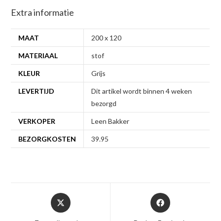
Extra informatie
MAAT
200 x 120
MATERIAAL
stof
KLEUR
Grijs
LEVERTIJD
Dit artikel wordt binnen 4 weken
bezorgd
VERKOPER
Leen Bakker
BEZORGKOSTEN
39.95
Opent
Opent
in
in
een
een