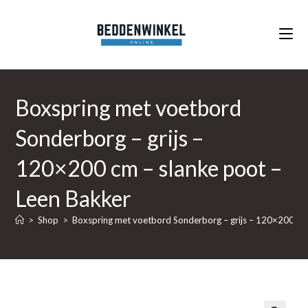
Ga
naar
inhoud
Boxspring met voetbord
Sonderborg – grijs –
120×200 cm – slanke poot –
Leen Bakker
>
Shop
>
Boxspring met voetbord Sonderborg – grijs – 120×200 cm 