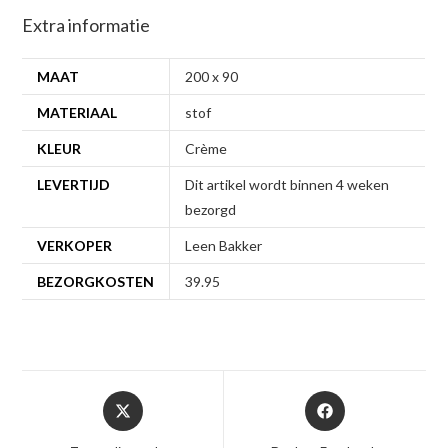
Extra informatie
MAAT
200 x 90
MATERIAAL
stof
KLEUR
Crème
LEVERTIJD
Dit artikel wordt binnen 4 weken
bezorgd
VERKOPER
Leen Bakker
BEZORGKOSTEN
39.95
Opent
Opent
in
in
een
een