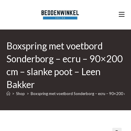
Ga
naar
inhoud
Boxspring met voetbord
Sonderborg – ecru – 90×200
cm – slanke poot – Leen
Bakker
>
Shop
>
Boxspring met voetbord Sonderborg – ecru – 90×200 cm –