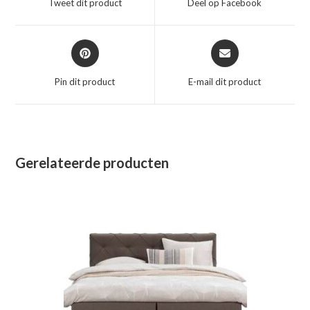
Tweet dit product
Deel op Facebook
nieuw
nieuw
venster
venster
Opent
Opent
in
in
een
een
Pin dit product
E-mail dit product
nieuw
nieuw
venster
venster
Gerelateerde producten