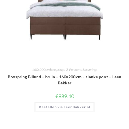
160x200cm boxsprings
,
2-Persoons Boxsprings
Boxspring Billund – bruin – 160×200 cm – slanke poot – Leen
Bakker
€
989.10
Bestellen via LeenBakker.nl