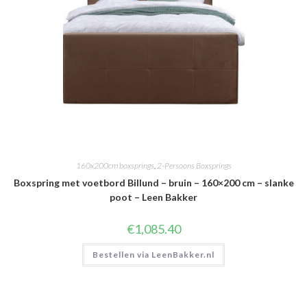
160x200cm boxsprings
,
2-Persoons Boxsprings
Boxspring met voetbord Billund – bruin – 160×200 cm – slanke
poot – Leen Bakker
€
1,085.40
Bestellen via LeenBakker.nl