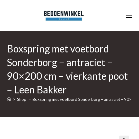
Ga
naar
inhoud
Boxspring met voetbord
Sonderborg – antraciet –
90×200 cm – vierkante poot
– Leen Bakker
>
Shop
>
Boxspring met voetbord Sonderborg – antraciet – 90×200 