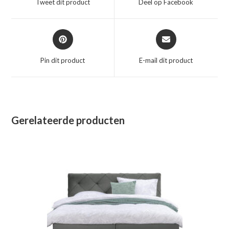
Tweet dit product
Deel op Facebook
nieuw
nieuw
venster
venster
Opent
Opent
in
in
een
een
Pin dit product
E-mail dit product
nieuw
nieuw
venster
venster
Gerelateerde producten