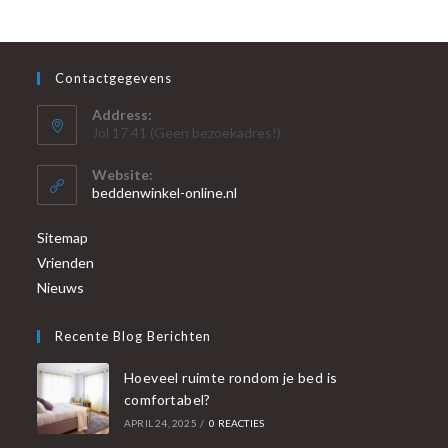
Contactgegevens
Address:
Jol 17 41 (Geen bezoekadres!)
Website:
beddenwinkel-online.nl
Sitemap
Vrienden
Nieuws
Recente Blog Berichten
Hoeveel ruimte rondom je bed is
comfortabel?
APRIL 24, 2025
/
0 REACTIES