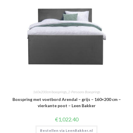
160x200cm boxsprings
,
2-Persoons Boxsprings
Boxspring met voetbord Arendal – grijs – 160×200 cm –
vierkante poot – Leen Bakker
€
1,022.40
Bestellen via LeenBakker.nl