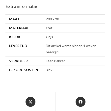
Extra informatie
MAAT
200 x 90
MATERIAAL
stof
KLEUR
Grijs
LEVERTIJD
Dit artikel wordt binnen 4 weken
bezorgd
VERKOPER
Leen Bakker
BEZORGKOSTEN
39.95
Opent
Opent
in
in
een
een