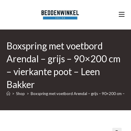
Ga
naar
inhoud
Boxspring met voetbord
Arendal – grijs – 90×200 cm
– vierkante poot – Leen
Bakker
>
Shop
>
Boxspring met voetbord Arendal – grijs – 90×200 cm – vie