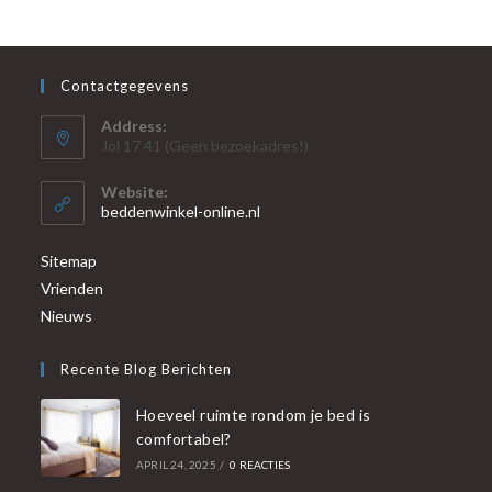
Contactgegevens
Address:
Jol 17 41 (Geen bezoekadres!)
Website:
beddenwinkel-online.nl
Sitemap
Vrienden
Nieuws
Recente Blog Berichten
Hoeveel ruimte rondom je bed is
comfortabel?
APRIL 24, 2025
/
0 REACTIES