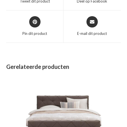
Tweet dit product
Deel op Facebook
nieuw
nieuw
venster
venster
Opent
Opent
in
in
een
een
Pin dit product
E-mail dit product
nieuw
nieuw
venster
venster
Gerelateerde producten