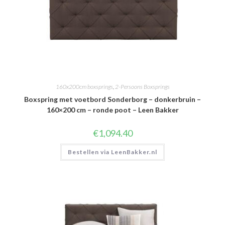
160x200cm boxsprings
,
2-Persoons Boxsprings
Boxspring met voetbord Sonderborg – donkerbruin –
160×200 cm – ronde poot – Leen Bakker
€
1,094.40
Bestellen via LeenBakker.nl