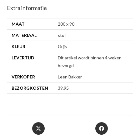
Extra informatie
MAAT
200 x 90
MATERIAAL
stof
KLEUR
Grijs
LEVERTIJD
Dit artikel wordt binnen 4 weken
bezorgd
VERKOPER
Leen Bakker
BEZORGKOSTEN
39.95
Opent
Opent
in
in
een
een