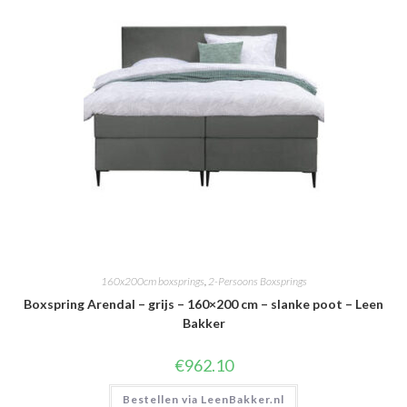
160x200cm boxsprings
,
2-Persoons Boxsprings
Boxspring Arendal – grijs – 160×200 cm – slanke poot – Leen
Bakker
€
962.10
Bestellen via LeenBakker.nl