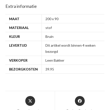
Extra informatie
MAAT
200 x 90
MATERIAAL
stof
KLEUR
Bruin
LEVERTIJD
Dit artikel wordt binnen 4 weken
bezorgd
VERKOPER
Leen Bakker
BEZORGKOSTEN
39.95
Opent
Opent
in
in
een
een