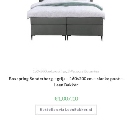
160x200cm boxsprings
,
2-Persoons Boxsprings
Boxspring Sonderborg – grijs – 160×200 cm – slanke poot –
Leen Bakker
€
1,007.10
Bestellen via LeenBakker.nl