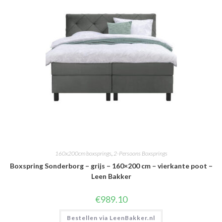
160x200cm boxsprings
,
2-Persoons Boxsprings
Boxspring Sonderborg – grijs – 160×200 cm – vierkante poot –
Leen Bakker
€
989.10
Bestellen via LeenBakker.nl