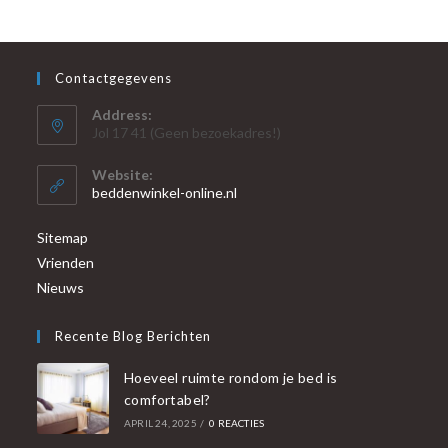
Contactgegevens
Address:
Jol 17 41 (Geen bezoekadres!)
Website:
beddenwinkel-online.nl
Sitemap
Vrienden
Nieuws
Recente Blog Berichten
Hoeveel ruimte rondom je bed is
comfortabel?
APRIL 24, 2025
/
0 REACTIES