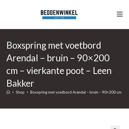
Ga
naar
inhoud
Boxspring met voetbord
Arendal – bruin – 90×200
cm – vierkante poot – Leen
Bakker
>
Shop
>
Boxspring met voetbord Arendal – bruin – 90×200 cm – vi