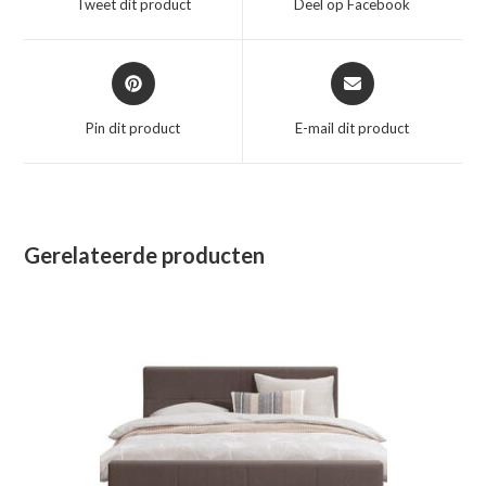
Tweet dit product
Deel op Facebook
nieuw
nieuw
venster
venster
Opent
Opent
in
in
een
een
Pin dit product
E-mail dit product
nieuw
nieuw
venster
venster
Gerelateerde producten