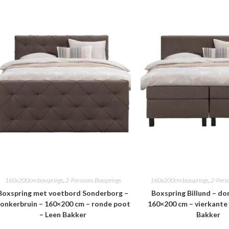
160x200cm boxsprings
,
2-Persoons Boxsprings
160x200cm boxsprings
,
2-Pers
Boxspring met voetbord Sonderborg –
Boxspring Billund – do
onkerbruin – 160×200 cm – ronde poot
160×200 cm – vierkante
– Leen Bakker
Bakker