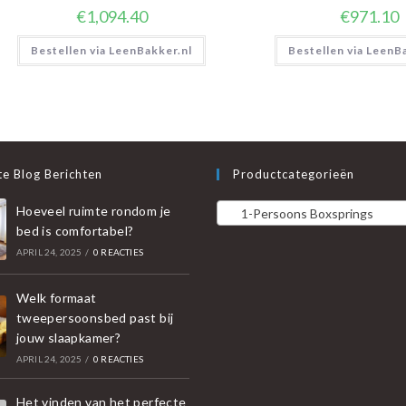
€
1,094.40
€
971.10
Bestellen via LeenBakker.nl
Bestellen via LeenB
e Blog Berichten
Productcategorieën
Hoeveel ruimte rondom je
1-Persoons Boxsprings
bed is comfortabel?
APRIL 24, 2025
/
0 REACTIES
Welk formaat
tweepersoonsbed past bij
jouw slaapkamer?
APRIL 24, 2025
/
0 REACTIES
Het vinden van het perfecte