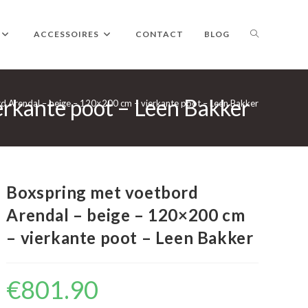
TOGGLE
ACCESSOIRES
CONTACT
BLOG
erkante poot – Leen Bakker
WEBSITE
d Arendal – beige – 120×200 cm – vierkante poot – Leen Bakker
ZOEKEN
Boxspring met voetbord
Arendal – beige – 120×200 cm
– vierkante poot – Leen Bakker
€
801.90