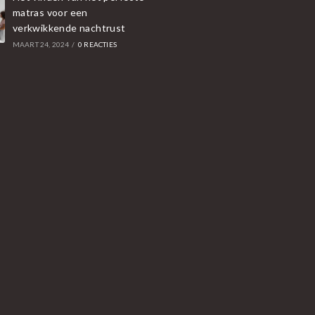
matras voor een
verkwikkende nachtrust
MAART 24, 2024
/
0 REACTIES