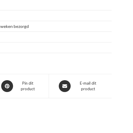
 4 weken bezorgd
Opent
Opent
Pin dit
E-mail dit
product
product
in
in
een
een
nieuw
nieuw
venster
venster