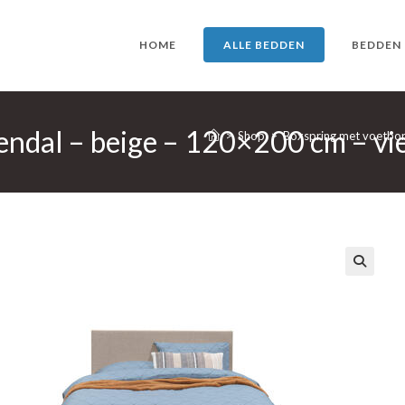
HOME
ALLE BEDDEN
BEDDEN
endal – beige – 120×200 cm – vi
>
Shop
>
Boxspring met voetbor
🔍