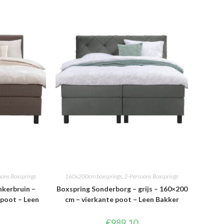
oons Boxsprings
160x200cm boxsprings
,
2-Persoons Boxsprings
nkerbruin –
Boxspring Sonderborg – grijs – 160×200
 poot – Leen
cm – vierkante poot – Leen Bakker
€
989.10