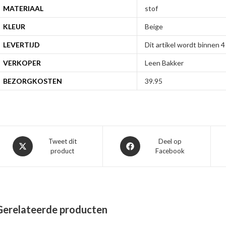
MATERIAAL
stof
KLEUR
Beige
LEVERTIJD
Dit artikel wordt binnen
VERKOPER
Leen Bakker
BEZORGKOSTEN
39.95
Opent
Opent
Tweet dit
Deel op
product
Facebook
in
in
een
een
nieuw
nieuw
venster
venster
Gerelateerde producten