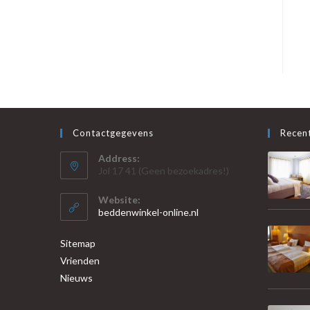
Contactgegevens
Recent
Address:
Jol 17 41 (Geen bezoekadres!)
Website:
beddenwinkel-online.nl
Sitemap
Vrienden
Nieuws