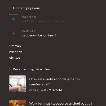
Contactgegevens
Address:
Jol 17 41 (Geen bezoekadres!)
Website:
beddenwinkel-online.nl
Sitemap
Vrienden
Nieuws
Recente Blog Berichten
Hoeveel ruimte rondom je bed is
comfortabel?
APRIL 24, 2025
/
0 REACTIES
Welk formaat tweepersoonsbed past bij