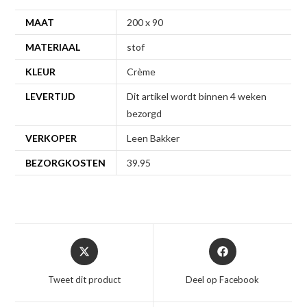
MAAT
200 x 90
MATERIAAL
stof
KLEUR
Crème
LEVERTIJD
Dit artikel wordt binnen 4 weken
bezorgd
VERKOPER
Leen Bakker
BEZORGKOSTEN
39.95
Opent
Opent
in
in
een
een
Tweet dit product
Deel op Facebook
nieuw
nieuw
venster
venster