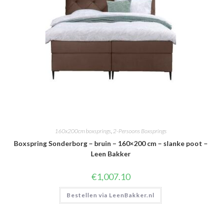
160x200cm boxsprings
,
2-Persoons Boxsprings
Boxspring Sonderborg – bruin – 160×200 cm – slanke poot –
Leen Bakker
€
1,007.10
Bestellen via LeenBakker.nl