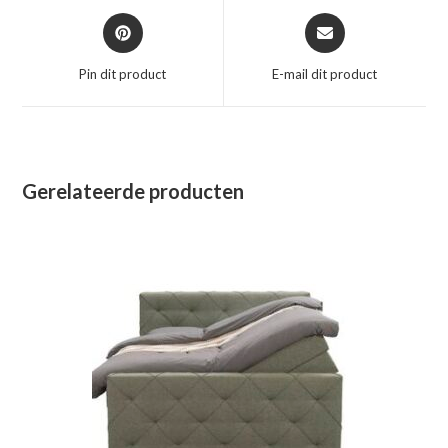
Opent
Opent
in
in
een
een
Pin dit product
E-mail dit product
nieuw
nieuw
venster
venster
Gerelateerde producten