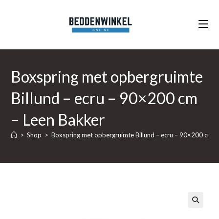
Ga
naar
inhoud
Boxspring met opbergruimte
Billund – ecru – 90×200 cm
– Leen Bakker
>
Shop
>
Boxspring met opbergruimte Billund – ecru – 90×200 cm –
🔍