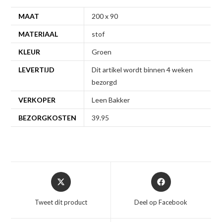
MAAT
200 x 90
MATERIAAL
stof
KLEUR
Groen
LEVERTIJD
Dit artikel wordt binnen 4 weken
bezorgd
VERKOPER
Leen Bakker
BEZORGKOSTEN
39.95
Opent
Opent
in
in
een
een
Tweet dit product
Deel op Facebook
nieuw
nieuw
venster
venster