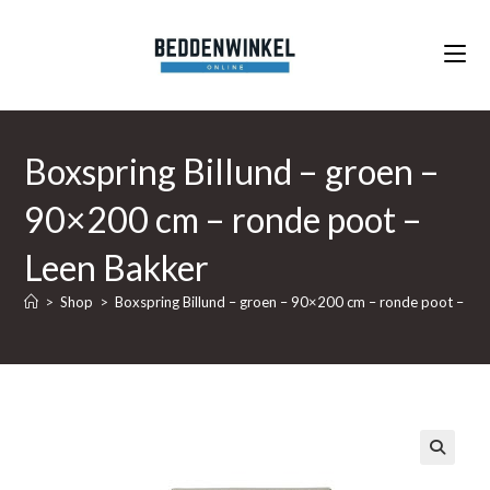
Ga
naar
inhoud
Boxspring Billund – groen –
90×200 cm – ronde poot –
Leen Bakker
>
Shop
>
Boxspring Billund – groen – 90×200 cm – ronde poot – Le
🔍