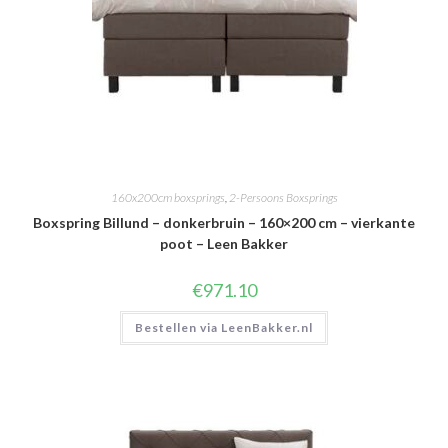
160x200cm boxsprings
,
2-Persoons Boxsprings
Boxspring Billund – donkerbruin – 160×200 cm – vierkante
poot – Leen Bakker
€
971.10
Bestellen via LeenBakker.nl