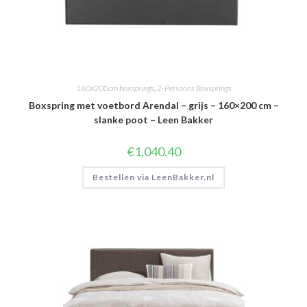
160x200cm boxsprings
,
2-Persoons Boxsprings
Boxspring met voetbord Arendal – grijs – 160×200 cm –
slanke poot – Leen Bakker
€
1,040.40
Bestellen via LeenBakker.nl