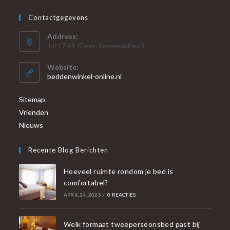
Contactgegevens
Address:
Jol 17 41 (Geen bezoekadres!)
Website:
beddenwinkel-online.nl
Sitemap
Vrienden
Nieuws
Recente Blog Berichten
Hoeveel ruimte rondom je bed is
comfortabel?
APRIL 24, 2025
/
0 REACTIES
Welk formaat tweepersoonsbed past bij