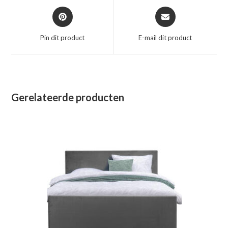
Opent
Opent
in
in
een
een
Pin dit product
E-mail dit product
nieuw
nieuw
venster
venster
Gerelateerde producten