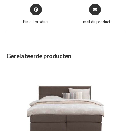
Opent
Opent
in
in
een
een
Pin dit product
E-mail dit product
nieuw
nieuw
venster
venster
Gerelateerde producten