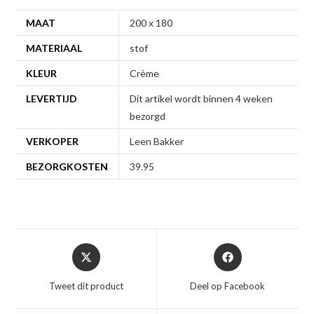
MAAT
200 x 180
MATERIAAL
stof
KLEUR
Crème
LEVERTIJD
Dit artikel wordt binnen 4 weken
bezorgd
VERKOPER
Leen Bakker
BEZORGKOSTEN
39.95
Opent
Opent
in
in
een
een
Tweet dit product
Deel op Facebook
nieuw
nieuw
venster
venster