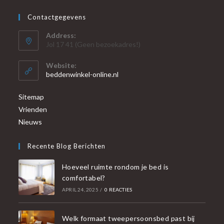
Contactgegevens
Address:
Jol 17 41 (Geen bezoekadres!)
Website:
beddenwinkel-online.nl
Sitemap
Vrienden
Nieuws
Recente Blog Berichten
Hoeveel ruimte rondom je bed is
comfortabel?
APRIL 24, 2025
/
0 REACTIES
Welk formaat tweepersoonsbed past bij