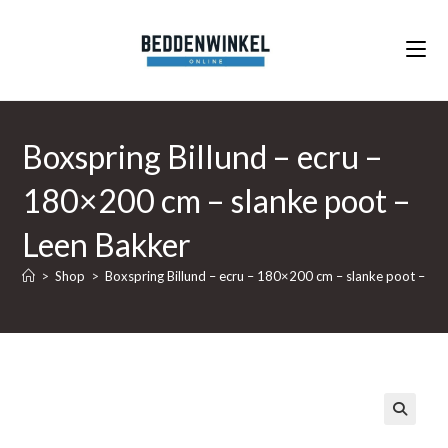
Ga
naar
inhoud
Boxspring Billund – ecru –
180×200 cm – slanke poot –
Leen Bakker
>
Shop
>
Boxspring Billund – ecru – 180×200 cm – slanke poot – Le
🔍