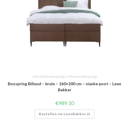
160x200cm boxsprings
,
2-Persoons Boxsprings
Boxspring Billund – bruin – 160×200 cm – slanke poot – Leen
Bakker
€
989.10
Bestellen via LeenBakker.nl