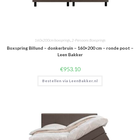
160x200cm boxsprings
,
2-Persoons Boxsprings
Boxspring Billund – donkerbruin – 160×200 cm – ronde poot –
Leen Bakker
€
953.10
Bestellen via LeenBakker.nl