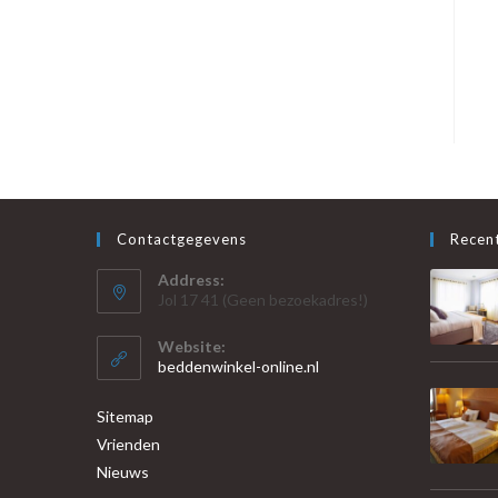
Contactgegevens
Recent
Address:
Jol 17 41 (Geen bezoekadres!)
Website:
beddenwinkel-online.nl
Sitemap
Vrienden
Nieuws