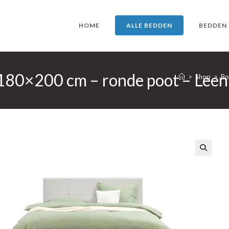
HOME
ALLE BEDDEN
BEDDEN
 180×200 cm – ronde poot – Leen
>
Shop
>
Bo
🔍