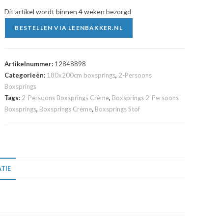
Dit artikel wordt binnen 4 weken bezorgd
BESTELLEN VIA LEENBAKKER.NL
Artikelnummer:
12848898
Categorieën:
180x200cm boxsprings
,
2-Persoons
Boxsprings
Tags:
2-Persoons Boxsprings Crème
,
Boxsprings 2-Persoons
Boxsprings
,
Boxsprings Crème
,
Boxsprings Stof
TIE