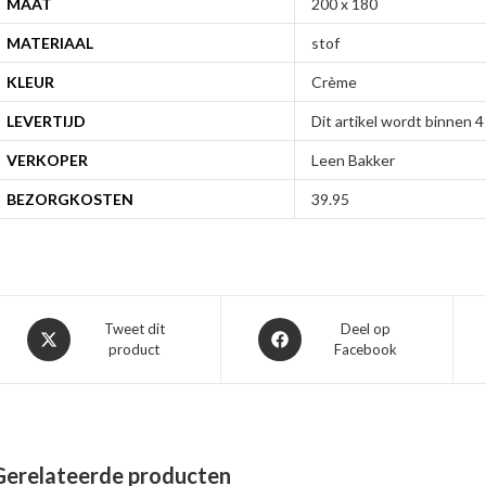
MAAT
200 x 180
MATERIAAL
stof
KLEUR
Crème
LEVERTIJD
Dit artikel wordt binnen
VERKOPER
Leen Bakker
BEZORGKOSTEN
39.95
Opent
Opent
Tweet dit
Deel op
product
Facebook
in
in
een
een
nieuw
nieuw
venster
venster
Gerelateerde producten