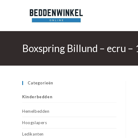
Ga
naar
inhoud
Boxspring Billund – ecru –
Categorieën
Kinderbedden
Hemelbedden
Hoogslapers
Ledikanten