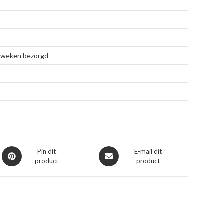
 4 weken bezorgd
Opent
Opent
Pin dit
E-mail dit
product
product
in
in
een
een
nieuw
nieuw
venster
venster