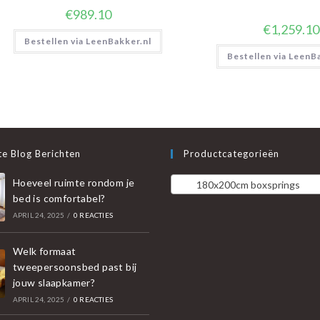
€
989.10
€
1,259.10
Bestellen via LeenBakker.nl
Bestellen via LeenB
e Blog Berichten
Productcategorieën
Hoeveel ruimte rondom je
180x200cm boxsprings
bed is comfortabel?
APRIL 24, 2025
/
0 REACTIES
Welk formaat
tweepersoonsbed past bij
jouw slaapkamer?
APRIL 24, 2025
/
0 REACTIES