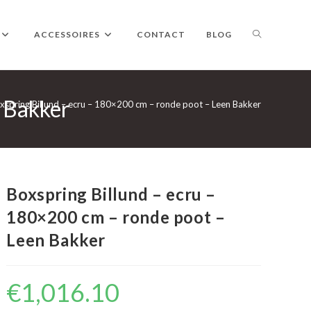
TOGGLE
ACCESSOIRES
CONTACT
BLOG
 Bakker
WEBSITE
xspring Billund – ecru – 180×200 cm – ronde poot – Leen Bakker
ZOEKEN
Boxspring Billund – ecru –
180×200 cm – ronde poot –
Leen Bakker
€
1,016.10