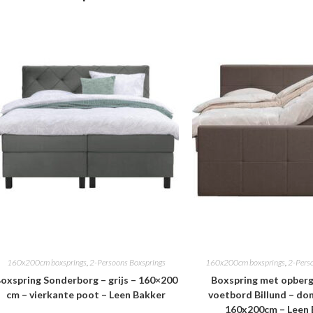
160x200cm boxsprings
,
2-Persoons Boxsprings
160x200cm boxsprings
,
2-Pers
oxspring Sonderborg – grijs – 160×200
Boxspring met opberg
cm – vierkante poot – Leen Bakker
voetbord Billund – do
160x200cm – Leen