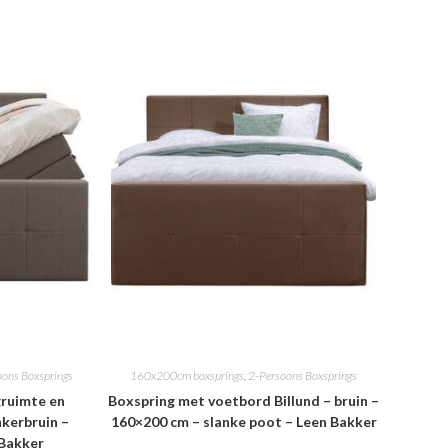
oons Boxsprings
160x200cm boxsprings
,
2-Persoons Boxsprings
ruimte en
Boxspring met voetbord Billund – bruin –
nkerbruin –
160×200 cm – slanke poot – Leen Bakker
 Bakker