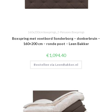
160x200cm boxsprings
,
2-Persoons Boxsprings
Boxspring met voetbord Sonderborg – donkerbruin –
160×200 cm – ronde poot – Leen Bakker
€
1,094.40
Bestellen via LeenBakker.nl