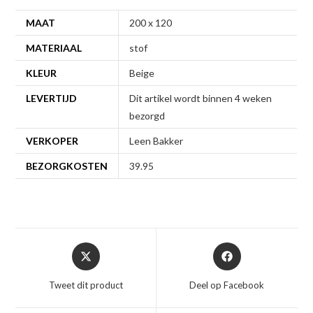
MAAT
200 x 120
MATERIAAL
stof
KLEUR
Beige
LEVERTIJD
Dit artikel wordt binnen 4 weken
bezorgd
VERKOPER
Leen Bakker
BEZORGKOSTEN
39.95
Opent
Opent
in
in
een
een
Tweet dit product
Deel op Facebook
nieuw
nieuw
venster
venster