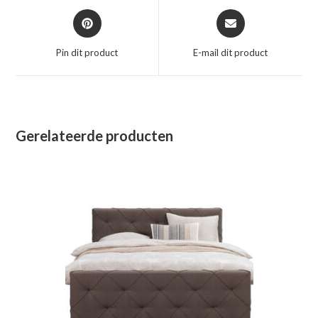
Opent
Opent
in
in
een
een
Pin dit product
E-mail dit product
nieuw
nieuw
venster
venster
Gerelateerde producten