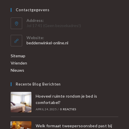
Contactgegevens
Address:
Jol 17 41 (Geen bezoekadres!)
Website:
beddenwinkel-online.nl
Sitemap
Vrienden
Nieuws
Recente Blog Berichten
Hoeveel ruimte rondom je bed is
comfortabel?
APRIL 24, 2025
/
0 REACTIES
Welk formaat tweepersoonsbed past bij