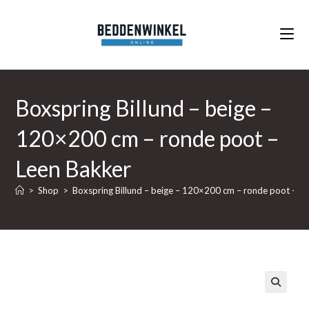
Ga
naar
inhoud
Boxspring Billund – beige –
120×200 cm – ronde poot –
Leen Bakker
>
Shop
>
Boxspring Billund – beige – 120×200 cm – ronde poot – L
🔍