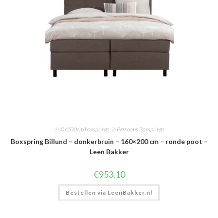
160x200cm boxsprings
,
2-Persoons Boxsprings
Boxspring Billund – donkerbruin – 160×200 cm – ronde poot –
Leen Bakker
€
953.10
Bestellen via LeenBakker.nl