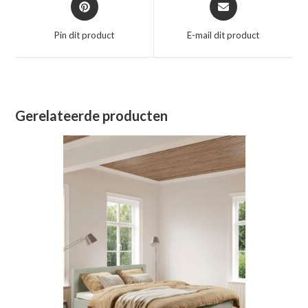
in
in
een
een
Pin dit product
E-mail dit product
nieuw
nieuw
venster
venster
Gerelateerde producten