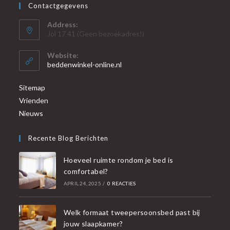
Contactgegevens
Address:
Jol 17 41 (Geen bezoekadres!)
Website:
beddenwinkel-online.nl
Sitemap
Vrienden
Nieuws
Recente Blog Berichten
Hoeveel ruimte rondom je bed is
comfortabel?
APRIL 24, 2025
/
0 REACTIES
Welk formaat tweepersoonsbed past bij
jouw slaapkamer?