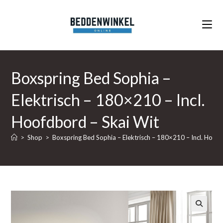
Ga
naar
inhoud
Boxspring Bed Sophia –
Elektrisch – 180×210 – Incl.
Hoofdbord – Skai Wit
>
Shop
>
Boxspring Bed Sophia – Elektrisch – 180×210 – Incl. Hoofd
🔍