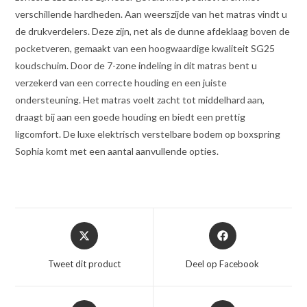
verschillende hardheden. Aan weerszijde van het matras vindt u
de drukverdelers. Deze zijn, net als de dunne afdeklaag boven de
pocketveren, gemaakt van een hoogwaardige kwaliteit SG25
koudschuim. Door de 7-zone indeling in dit matras bent u
verzekerd van een correcte houding en een juiste
ondersteuning. Het matras voelt zacht tot middelhard aan,
draagt bij aan een goede houding en biedt een prettig
ligcomfort. De luxe elektrisch verstelbare bodem op boxspring
Sophia komt met een aantal aanvullende opties.
Opent
Opent
in
in
een
een
Tweet dit product
Deel op Facebook
nieuw
nieuw
venster
venster
Opent
Opent