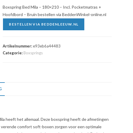
Boxspring Bed Mila – 180×210 – Incl. Pocketmatras +
Hoofdbord – Bruin bestellen via BeddenWinkel-online.nl
BESTELLEN VIA BEDDENLEEUW.NL
Artikelnummer:
e93eb6a44483
Categorie:
Boxsprings
G
Mila heeft het allemaal. Deze boxspring heeft de afmetingen
e verende comfort soft-boxen zorgen voor een optimale