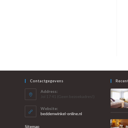
Contactgegevens
Recent
Address:
Jol 17 41 (Geen bezoekadres!)
Website:
beddenwinkel-online.nl
Sitemap