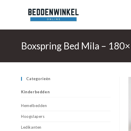
Ga
naar
inhoud
Boxspring Bed Mila – 180×
Categorieën
Kinderbedden
Hemelbedden
Hoogslapers
Ledikanten