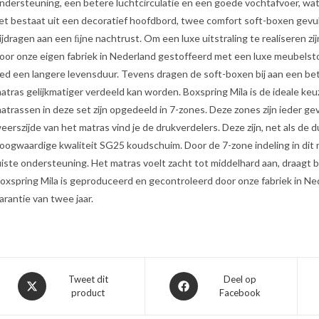
ndersteuning, een betere luchtcirculatie en een goede vochtafvoer, wa
et bestaat uit een decoratief hoofdbord, twee comfort soft-boxen gev
ijdragen aan een ﬁjne nachtrust. Om een luxe uitstraling te realiseren z
oor onze eigen fabriek in Nederland gestoffeerd met een luxe meubelst
ed een langere levensduur. Tevens dragen de soft-boxen bij aan een be
atras gelijkmatiger verdeeld kan worden. Boxspring Mila is de ideale keuz
atrassen in deze set zijn opgedeeld in 7-zones. Deze zones zijn ieder 
eerszijde van het matras vind je de drukverdelers. Deze zijn, net als d
oogwaardige kwaliteit SG25 koudschuim. Door de 7-zone indeling in dit 
uiste ondersteuning. Het matras voelt zacht tot middelhard aan, draagt b
oxspring Mila is geproduceerd en gecontroleerd door onze fabriek in Ne
arantie van twee jaar.
Opent
Opent
Tweet dit
Deel op
product
Facebook
in
in
een
een