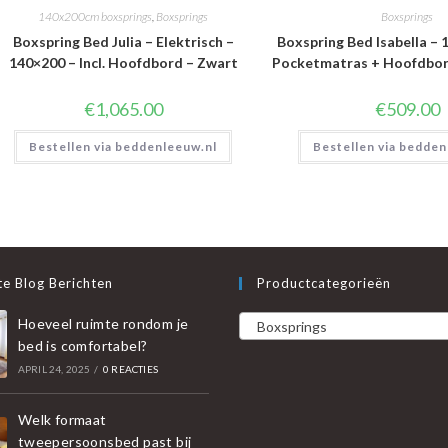
140x200cm boxsprings
,
Boxsprings
Boxsprings
Boxspring Bed Julia – Elektrisch –
Boxspring Bed Isabella – 1
140×200 – Incl. Hoofdbord – Zwart
Pocketmatras + Hoofdbord
€
1,065.00
€
509.00
Bestellen via beddenleeuw.nl
Bestellen via bedden
e Blog Berichten
Productcategorieën
Hoeveel ruimte rondom je
Boxsprings
bed is comfortabel?
APRIL 24, 2025
/
0 REACTIES
Welk formaat
tweepersoonsbed past bij