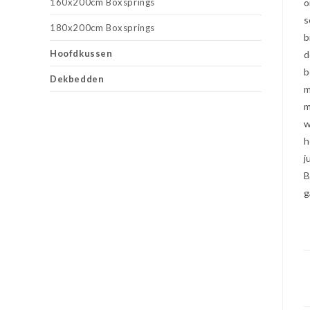
160x200cm Boxsprings
o
s
180x200cm Boxsprings
b
Hoofdkussen
d
b
Dekbedden
m
m
w
h
j
B
g