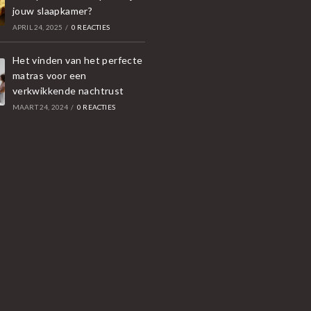
jouw slaapkamer?
APRIL 24, 2025
/
0 REACTIES
Het vinden van het perfecte
matras voor een
verkwikkende nachtrust
MAART 24, 2024
/
0 REACTIES