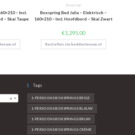
Boxsprings
60×210 – Incl.
Boxspring Bed Julia – Elektrisch –
 – Skai Taupe
160×210 – Incl. Hoofdbord – Skai Zwart
€
1,295.00
leeuw.nl
Bestellen via beddenleeuw.nl
Tags
1-PERSOONS BOXSPRINGS BEIGE
×
1-PERSOONS BOXSPRINGS BLAUW
1-PERSOONS BOXSPRINGS BRUIN
1-PERSOONS BOXSPRINGS CRÈME