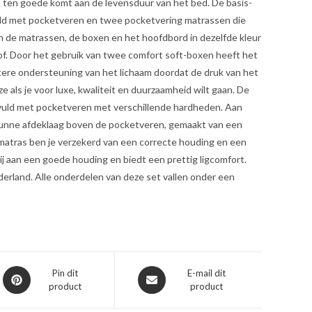
t ten goede komt aan de levensduur van het bed. De basis-
uld met pocketveren en twee pocketvering matrassen die
ijn de matrassen, de boxen en het hoofdbord in dezelfde kleur
of. Door het gebruik van twee comfort soft-boxen heeft het
tere ondersteuning van het lichaam doordat de druk van het
e als je voor luxe, kwaliteit en duurzaamheid wilt gaan. De
gevuld met pocketveren met verschillende hardheden. Aan
e dunne afdeklaag boven de pocketveren, gemaakt van een
matras ben je verzekerd van een correcte houding en een
ij aan een goede houding en biedt een prettig ligcomfort.
derland. Alle onderdelen van deze set vallen onder een
Opent
Opent
Pin dit
E-mail dit
product
product
in
in
een
een