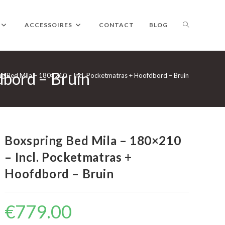
TOGGLE
ACCESSOIRES
CONTACT
BLOG
dbord – Bruin
WEBSITE
ng Bed Mila – 180×210 – Incl. Pocketmatras + Hoofdbord – Bruin
ZOEKEN
Boxspring Bed Mila – 180×210
– Incl. Pocketmatras +
Hoofdbord – Bruin
€
779.00