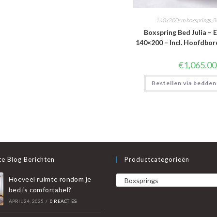
140x200cm boxsprings
,
B
Boxspring Bed Julia – E
140×200 – Incl. Hoofdbord
€
1,065.00
Bestellen via bedden
e Blog Berichten
Productcategorieën
Hoeveel ruimte rondom je
Boxsprings
bed is comfortabel?
APRIL 24, 2025
/
0 REACTIES