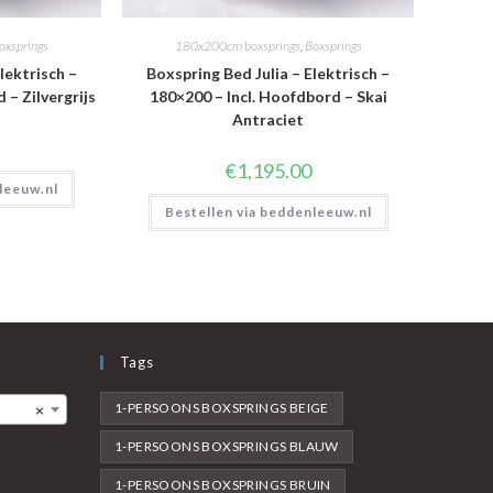
oxsprings
180x200cm boxsprings
,
Boxsprings
lektrisch –
Boxspring Bed Julia – Elektrisch –
 – Zilvergrijs
180×200 – Incl. Hoofdbord – Skai
Antraciet
€
1,195.00
leeuw.nl
Bestellen via beddenleeuw.nl
Tags
1-PERSOONS BOXSPRINGS BEIGE
×
1-PERSOONS BOXSPRINGS BLAUW
1-PERSOONS BOXSPRINGS BRUIN