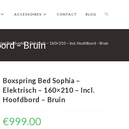
TOGGLE
ACCESSOIRES
CONTACT
BLOG
bord – Bruin
WEBSITE
ing Bed Sophia – Elektrisch – 160×210 – Incl. Hoofdbord – Bruin
ZOEKEN
Boxspring Bed Sophia –
Elektrisch – 160×210 – Incl.
Hoofdbord – Bruin
€
999.00