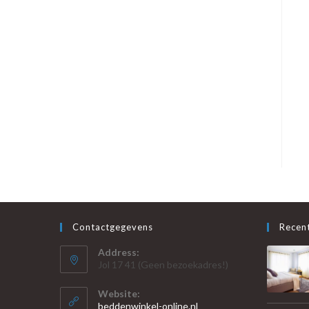
Contactgegevens
Recent
Address:
Jol 17 41 (Geen bezoekadres!)
Website:
beddenwinkel-online.nl