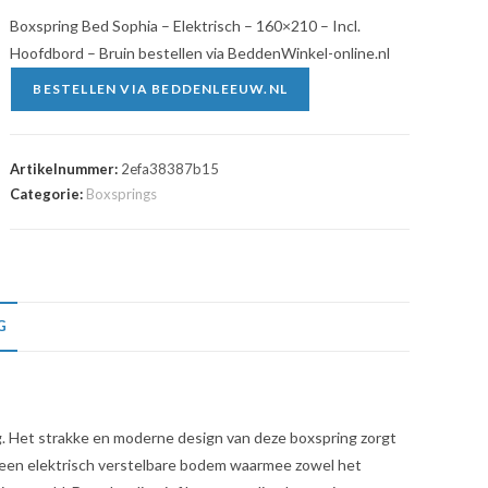
Boxspring Bed Sophia – Elektrisch – 160×210 – Incl.
Hoofdbord – Bruin bestellen via BeddenWinkel-online.nl
BESTELLEN VIA BEDDENLEEUW.NL
Artikelnummer:
2efa38387b15
Categorie:
Boxsprings
G
ng. Het strakke en moderne design van deze boxspring zorgt
t een elektrisch verstelbare bodem waarmee zowel het