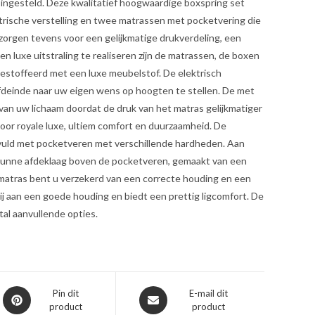
ngesteld. Deze kwalitatief hoogwaardige boxspring set
trische verstelling en twee matrassen met pocketvering die
zorgen tevens voor een gelijkmatige drukverdeling, een
n luxe uitstraling te realiseren zijn de matrassen, de boxen
gestoffeerd met een luxe meubelstof. De elektrisch
ofdeinde naar uw eigen wens op hoogten te stellen. De met
an uw lichaam doordat de druk van het matras gelijkmatiger
voor royale luxe, ultiem comfort en duurzaamheid. De
gevuld met pocketveren met verschillende hardheden. Aan
de dunne afdeklaag boven de pocketveren, gemaakt van een
 matras bent u verzekerd van een correcte houding en een
ij aan een goede houding en biedt een prettig ligcomfort. De
al aanvullende opties.
Opent
Opent
Pin dit
E-mail dit
product
product
in
in