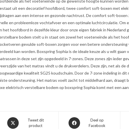
oofdeinde als het voeteneinde op de gewenste hoogte kunnen worden i
estaat uit een decoratief hoofdbord, twee comfort soft-boxen met elek
ijdragen aan een intense en gezonde nachtrust. De comfort soft-boxen 
nelle en probleemloze vochtafvoer en een optimale luchtcirculatie. Om ee
n het hoofdbord in dezelfde kleur door onze eigen fabriek in Nederland 
erstelbare bodem stelt u in staat om zowel het voeteneinde als het ho
ocketveren gevulde soft-boxen zorgen voor een betere ondersteuning v
erdeeld kan worden. Boxspring Sophia is de ideale keuze als u wilt gaan 
atrassen in deze set zijn opgedeeld in 7-zones. Deze zones zijn ieder 
eerszijde van het matras vindt u de drukverdelers. Deze zijn, net als 
oogwaardige kwaliteit SG25 koudschuim. Door de 7-zone indeling in dit
uiste ondersteuning. Het matras voelt zacht tot middelhard aan, draagt b
uxe elektrisch verstelbare bodem op boxspring Sophia komt met een aant
Opent
Opent
Tweet dit
Deel op
product
Facebook
in
in