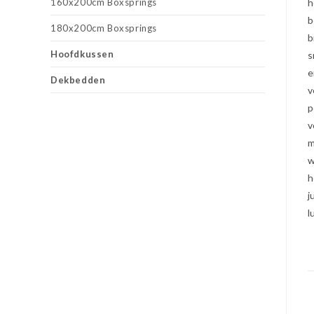
160x200cm Boxsprings
h
b
180x200cm Boxsprings
b
Hoofdkussen
s
e
Dekbedden
v
p
v
m
w
h
j
l