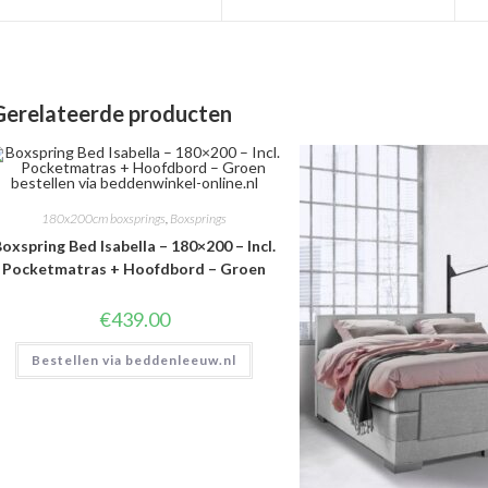
een
een
nieuw
nieuw
venster
venster
Gerelateerde producten
180x200cm boxsprings
,
Boxsprings
oxspring Bed Isabella – 180×200 – Incl.
Pocketmatras + Hoofdbord – Groen
€
439.00
Bestellen via beddenleeuw.nl