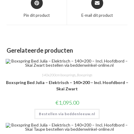
in
in
een
een
Pin dit product
E-mail dit product
nieuw
nieuw
venster
venster
Gerelateerde producten
140x200cm boxsprings
,
Boxsprings
Boxspring Bed Julia – Elektrisch – 140×200 – Incl. Hoofdbord –
Skai Zwart
€
1,095.00
Bestellen via beddenleeuw.nl