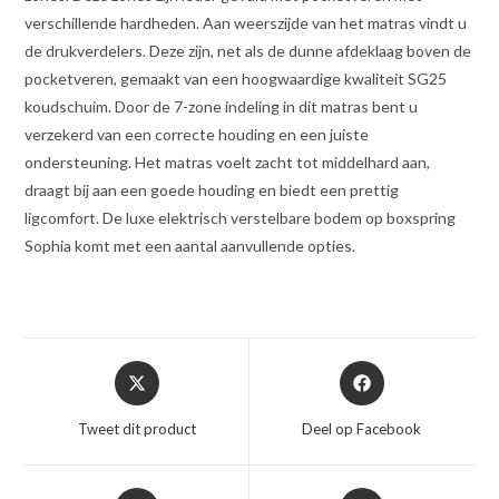
verschillende hardheden. Aan weerszijde van het matras vindt u
de drukverdelers. Deze zijn, net als de dunne afdeklaag boven de
pocketveren, gemaakt van een hoogwaardige kwaliteit SG25
koudschuim. Door de 7-zone indeling in dit matras bent u
verzekerd van een correcte houding en een juiste
ondersteuning. Het matras voelt zacht tot middelhard aan,
draagt bij aan een goede houding en biedt een prettig
ligcomfort. De luxe elektrisch verstelbare bodem op boxspring
Sophia komt met een aantal aanvullende opties.
Opent
Opent
in
in
een
een
Tweet dit product
Deel op Facebook
nieuw
nieuw
venster
venster
Opent
Opent