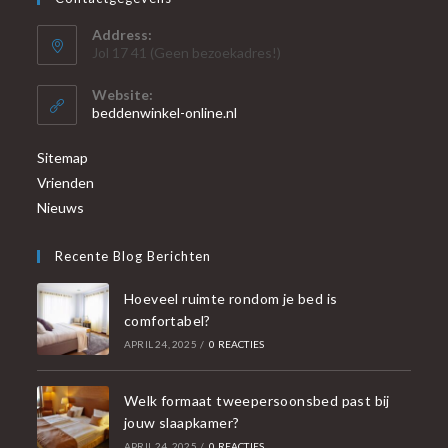
Address:
Jol 17 41 (Geen bezoekadres!)
Website:
beddenwinkel-online.nl
Sitemap
Vrienden
Nieuws
Recente Blog Berichten
Hoeveel ruimte rondom je bed is
comfortabel?
APRIL 24, 2025
/
0 REACTIES
Welk formaat tweepersoonsbed past bij
jouw slaapkamer?
APRIL 24, 2025
/
0 REACTIES