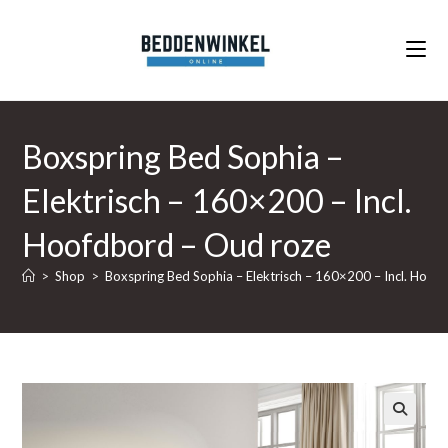
Ga
naar
inhoud
Boxspring Bed Sophia –
Elektrisch – 160×200 – Incl.
Hoofdbord – Oud roze
>
Shop
>
Boxspring Bed Sophia – Elektrisch – 160×200 – Incl. Hoof
🔍