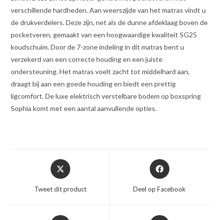
verschillende hardheden. Aan weerszijde van het matras vindt u
de drukverdelers. Deze zijn, net als de dunne afdeklaag boven de
pocketveren, gemaakt van een hoogwaardige kwaliteit SG25
koudschuim. Door de 7-zone indeling in dit matras bent u
verzekerd van een correcte houding en een juiste
ondersteuning. Het matras voelt zacht tot middelhard aan,
draagt bij aan een goede houding en biedt een prettig
ligcomfort. De luxe elektrisch verstelbare bodem op boxspring
Sophia komt met een aantal aanvullende opties.
Opent
Opent
in
in
een
een
Tweet dit product
Deel op Facebook
nieuw
nieuw
venster
venster
Opent
Opent