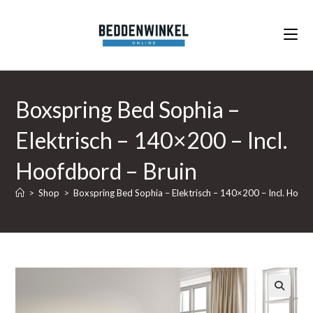
Ga
naar
inhoud
Boxspring Bed Sophia –
Elektrisch – 140×200 – Incl.
Hoofdbord – Bruin
>
Shop
>
Boxspring Bed Sophia – Elektrisch – 140×200 – Incl. Hoofd
🔍