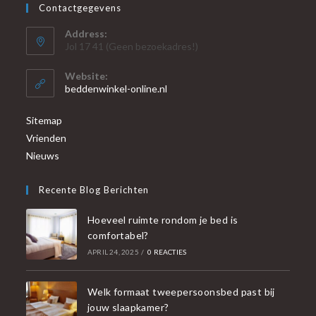
Contactgegevens
Address:
Jol 17 41 (Geen bezoekadres!)
Website:
beddenwinkel-online.nl
Sitemap
Vrienden
Nieuws
Recente Blog Berichten
Hoeveel ruimte rondom je bed is
comfortabel?
APRIL 24, 2025
/
0 REACTIES
Welk formaat tweepersoonsbed past bij
jouw slaapkamer?