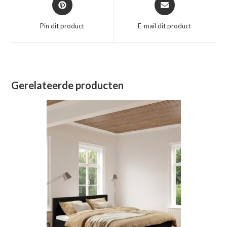
in
in
een
een
Pin dit product
E-mail dit product
nieuw
nieuw
venster
venster
Gerelateerde producten