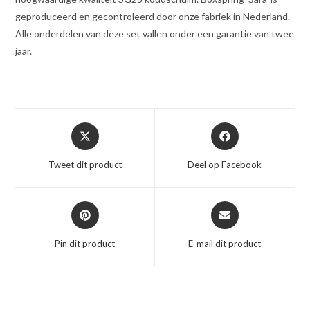
geproduceerd en gecontroleerd door onze fabriek in Nederland.
Alle onderdelen van deze set vallen onder een garantie van twee
jaar.
Opent
Opent
in
in
een
een
Tweet dit product
Deel op Facebook
nieuw
nieuw
venster
venster
Opent
Opent
in
in
een
een
Pin dit product
E-mail dit product
nieuw
nieuw
venster
venster