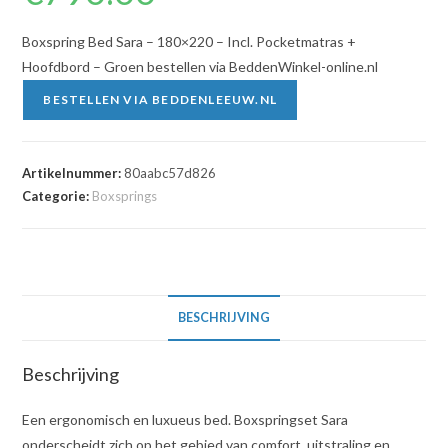
Boxspring Bed Sara – 180×220 – Incl. Pocketmatras +
Hoofdbord – Groen bestellen via BeddenWinkel-online.nl
BESTELLEN VIA BEDDENLEEUW.NL
Artikelnummer:
80aabc57d826
Categorie:
Boxsprings
BESCHRIJVING
Beschrijving
Een ergonomisch en luxueus bed. Boxspringset Sara
onderscheidt zich op het gebied van comfort, uitstraling en