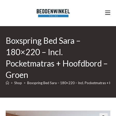
Ga
naar
inhoud
Boxspring Bed Sara –
180×220 – Incl.
Pocketmatras + Hoofdbord –
Groen
>
Shop
>
Boxspring Bed Sara – 180×220 – Incl. Pocketmatras + Ho