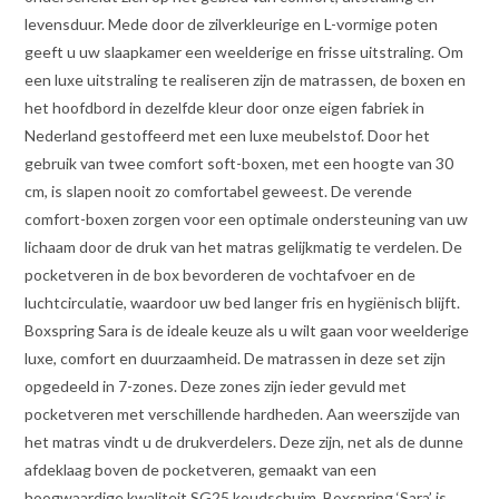
levensduur. Mede door de zilverkleurige en L-vormige poten
geeft u uw slaapkamer een weelderige en frisse uitstraling. Om
een luxe uitstraling te realiseren zijn de matrassen, de boxen en
het hoofdbord in dezelfde kleur door onze eigen fabriek in
Nederland gestoffeerd met een luxe meubelstof. Door het
gebruik van twee comfort soft-boxen, met een hoogte van 30
cm, is slapen nooit zo comfortabel geweest. De verende
comfort-boxen zorgen voor een optimale ondersteuning van uw
lichaam door de druk van het matras gelijkmatig te verdelen. De
pocketveren in de box bevorderen de vochtafvoer en de
luchtcirculatie, waardoor uw bed langer fris en hygiënisch blijft.
Boxspring Sara is de ideale keuze als u wilt gaan voor weelderige
luxe, comfort en duurzaamheid. De matrassen in deze set zijn
opgedeeld in 7-zones. Deze zones zijn ieder gevuld met
pocketveren met verschillende hardheden. Aan weerszijde van
het matras vindt u de drukverdelers. Deze zijn, net als de dunne
afdeklaag boven de pocketveren, gemaakt van een
hoogwaardige kwaliteit SG25 koudschuim. Boxspring ‘Sara’ is