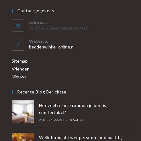
Contactgegevens
Address:
Jol 17 41 (Geen bezoekadres!)
Website:
beddenwinkel-online.nl
Sitemap
Vrienden
Nieuws
Recente Blog Berichten
Hoeveel ruimte rondom je bed is
comfortabel?
APRIL 24, 2025
/
0 REACTIES
Welk formaat tweepersoonsbed past bij