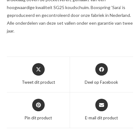
hoogwaardige kwaliteit SG25 koudschuim. Boxspring ‘Sara’ is
geproduceerd en gecontroleerd door onze fabriek in Nederland.
Alle onderdelen van deze set vallen onder een garantie van twee
jaar.
Opent
Opent
in
in
een
een
Tweet dit product
Deel op Facebook
nieuw
nieuw
venster
venster
Opent
Opent
in
in
een
een
Pin dit product
E-mail dit product
nieuw
nieuw
venster
venster