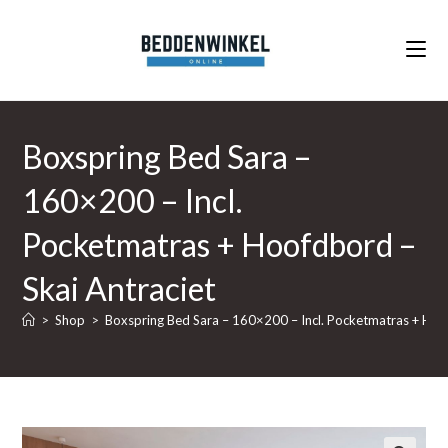
Ga
naar
inhoud
Boxspring Bed Sara –
160×200 – Incl.
Pocketmatras + Hoofdbord –
Skai Antraciet
>
Shop
>
Boxspring Bed Sara – 160×200 – Incl. Pocketmatras + Hoof