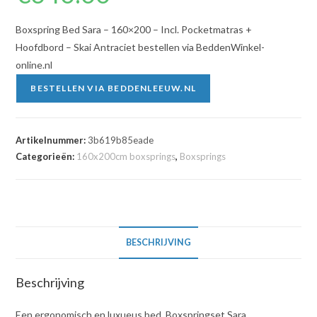
Boxspring Bed Sara – 160×200 – Incl. Pocketmatras +
Hoofdbord – Skai Antraciet bestellen via BeddenWinkel-
online.nl
BESTELLEN VIA BEDDENLEEUW.NL
Artikelnummer:
3b619b85eade
Categorieën:
160x200cm boxsprings
,
Boxsprings
BESCHRIJVING
Beschrijving
Een ergonomisch en luxueus bed. Boxspringset Sara