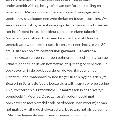
onderscheidt zich op het gebied van comfort, uitstraling en
levensduur. Mede door de zilverkleurige en L-vormige poten
geeft u uw slaapkamer een weelderige en frisse uitstraling. Om
een luxe uitstraling te realiseren zijn de matrassen, de boxen en
het hoofdbord in dezelfde kleur door onze eigen fabriek in
Nederland gestoffeerd met een luxe meubelstof. Door het
gebruik van twee comfort soft-boxen, met een hoogte van 30
cm, is slapen nooit zo comfortabel geweest. De verende
comfort-boxen zorgen voor een optimale ondersteuning van uw
lichaam door de druk van het matras gelijkmatig te verdelen. De
pocketveren in de box bevorderen de vochtafvoer en de
luchtcirculatie, waardoor uw bed langer fris en hygiënisch blijft.
Boxspring Sara is de ideale keuze als u wilt gaan voor weelderige
luxe, comfort en duurzaamheid. De matrassen in deze set zijn
opgedeeld in 7-zones. Deze zones zijn ieder gevuld met
pocketveren met verschillende hardheden. Aan weerszijde van
het matras vindt u de drukverdelers. Deze zijn, net als de dunne
afdeklaag boven de pocketveren, gemaakt van een