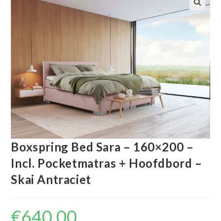
🔍
Boxspring Bed Sara – 160×200 –
Incl. Pocketmatras + Hoofdbord –
Skai Antraciet
€
640.00