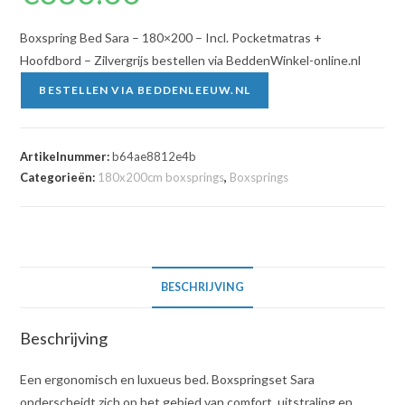
Boxspring Bed Sara – 180×200 – Incl. Pocketmatras +
Hoofdbord – Zilvergrijs bestellen via BeddenWinkel-online.nl
BESTELLEN VIA BEDDENLEEUW.NL
Artikelnummer:
b64ae8812e4b
Categorieën:
180x200cm boxsprings
,
Boxsprings
BESCHRIJVING
Beschrijving
Een ergonomisch en luxueus bed. Boxspringset Sara
onderscheidt zich op het gebied van comfort, uitstraling en