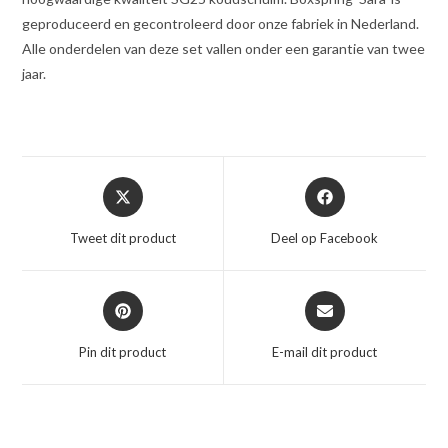
geproduceerd en gecontroleerd door onze fabriek in Nederland.
Alle onderdelen van deze set vallen onder een garantie van twee
jaar.
Opent
Opent
in
in
een
een
Tweet dit product
Deel op Facebook
nieuw
nieuw
venster
venster
Opent
Opent
in
in
een
een
Pin dit product
E-mail dit product
nieuw
nieuw
venster
venster