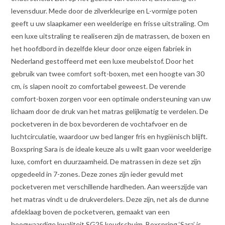
levensduur. Mede door de zilverkleurige en L-vormige poten
geeft u uw slaapkamer een weelderige en frisse uitstraling. Om
een luxe uitstraling te realiseren zijn de matrassen, de boxen en
het hoofdbord in dezelfde kleur door onze eigen fabriek in
Nederland gestoffeerd met een luxe meubelstof. Door het
gebruik van twee comfort soft-boxen, met een hoogte van 30
cm, is slapen nooit zo comfortabel geweest. De verende
comfort-boxen zorgen voor een optimale ondersteuning van uw
lichaam door de druk van het matras gelijkmatig te verdelen. De
pocketveren in de box bevorderen de vochtafvoer en de
luchtcirculatie, waardoor uw bed langer fris en hygiënisch blijft.
Boxspring Sara is de ideale keuze als u wilt gaan voor weelderige
luxe, comfort en duurzaamheid. De matrassen in deze set zijn
opgedeeld in 7-zones. Deze zones zijn ieder gevuld met
pocketveren met verschillende hardheden. Aan weerszijde van
het matras vindt u de drukverdelers. Deze zijn, net als de dunne
afdeklaag boven de pocketveren, gemaakt van een
hoogwaardige kwaliteit SG25 koudschuim. Boxspring ‘Sara’ is