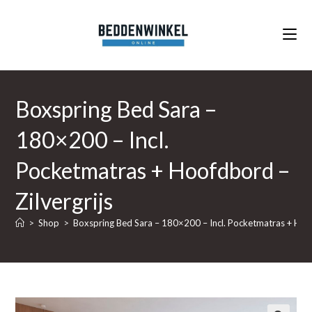
Ga
naar
inhoud
Boxspring Bed Sara –
180×200 – Incl.
Pocketmatras + Hoofdbord –
Zilvergrijs
>
Shop
>
Boxspring Bed Sara – 180×200 – Incl. Pocketmatras + Hoof