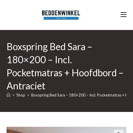
Ga
naar
inhoud
Boxspring Bed Sara –
180×200 – Incl.
Pocketmatras + Hoofdbord –
Antraciet
>
Shop
>
Boxspring Bed Sara – 180×200 – Incl. Pocketmatras + Hoo