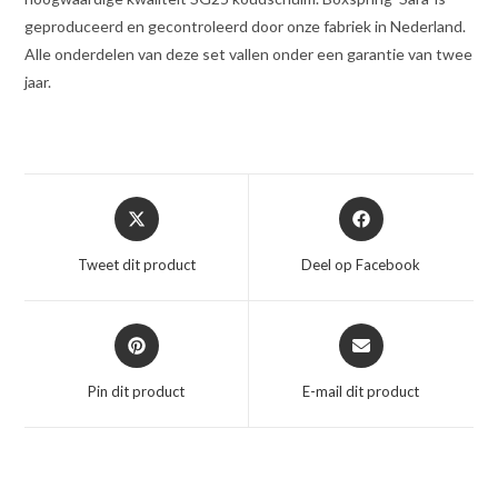
geproduceerd en gecontroleerd door onze fabriek in Nederland.
Alle onderdelen van deze set vallen onder een garantie van twee
jaar.
Opent
Opent
in
in
een
een
Tweet dit product
Deel op Facebook
nieuw
nieuw
venster
venster
Opent
Opent
in
in
een
een
Pin dit product
E-mail dit product
nieuw
nieuw
venster
venster