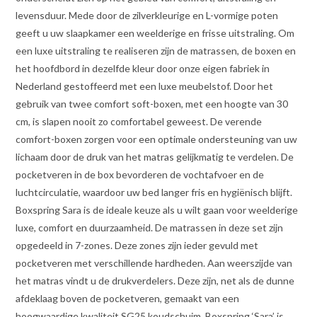
levensduur. Mede door de zilverkleurige en L-vormige poten
geeft u uw slaapkamer een weelderige en frisse uitstraling. Om
een luxe uitstraling te realiseren zijn de matrassen, de boxen en
het hoofdbord in dezelfde kleur door onze eigen fabriek in
Nederland gestoffeerd met een luxe meubelstof. Door het
gebruik van twee comfort soft-boxen, met een hoogte van 30
cm, is slapen nooit zo comfortabel geweest. De verende
comfort-boxen zorgen voor een optimale ondersteuning van uw
lichaam door de druk van het matras gelijkmatig te verdelen. De
pocketveren in de box bevorderen de vochtafvoer en de
luchtcirculatie, waardoor uw bed langer fris en hygiënisch blijft.
Boxspring Sara is de ideale keuze als u wilt gaan voor weelderige
luxe, comfort en duurzaamheid. De matrassen in deze set zijn
opgedeeld in 7-zones. Deze zones zijn ieder gevuld met
pocketveren met verschillende hardheden. Aan weerszijde van
het matras vindt u de drukverdelers. Deze zijn, net als de dunne
afdeklaag boven de pocketveren, gemaakt van een
hoogwaardige kwaliteit SG25 koudschuim. Boxspring ‘Sara’ is