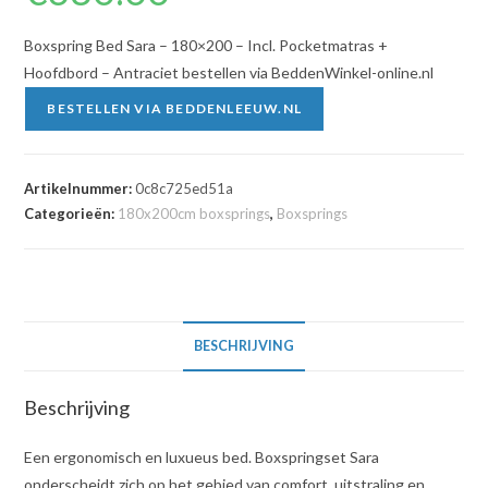
Boxspring Bed Sara – 180×200 – Incl. Pocketmatras +
Hoofdbord – Antraciet bestellen via BeddenWinkel-online.nl
BESTELLEN VIA BEDDENLEEUW.NL
Artikelnummer:
0c8c725ed51a
Categorieën:
180x200cm boxsprings
,
Boxsprings
BESCHRIJVING
Beschrijving
Een ergonomisch en luxueus bed. Boxspringset Sara
onderscheidt zich op het gebied van comfort, uitstraling en