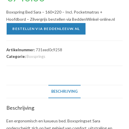
Boxspring Bed Sara – 160×220 – Incl. Pocketmatras +
Hoofdbord – Zilvergrijs bestellen via BeddenWinkel-online.nl
BESTELLEN VIA BEDDENLEEUW.NL
Artikelnummer:
731eed0c9258
Categorie:
Boxsprings
BESCHRIJVING
Beschrijving
Een ergonomisch en luxueus bed. Boxspringset Sara
onderscheidt zich op het gebied van comfort, uitstraling en