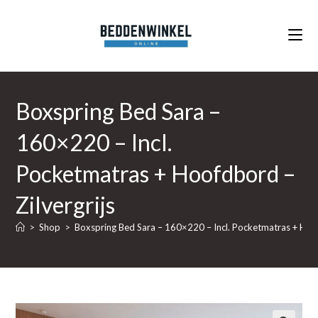
Ga
naar
inhoud
Boxspring Bed Sara –
160×220 – Incl.
Pocketmatras + Hoofdbord –
Zilvergrijs
>
Shop
>
Boxspring Bed Sara – 160×220 – Incl. Pocketmatras + Hoof