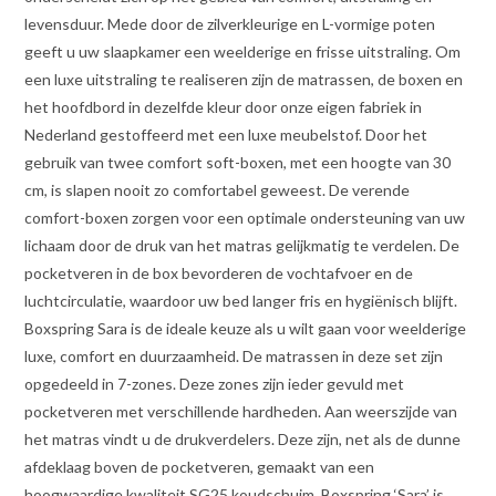
levensduur. Mede door de zilverkleurige en L-vormige poten
geeft u uw slaapkamer een weelderige en frisse uitstraling. Om
een luxe uitstraling te realiseren zijn de matrassen, de boxen en
het hoofdbord in dezelfde kleur door onze eigen fabriek in
Nederland gestoffeerd met een luxe meubelstof. Door het
gebruik van twee comfort soft-boxen, met een hoogte van 30
cm, is slapen nooit zo comfortabel geweest. De verende
comfort-boxen zorgen voor een optimale ondersteuning van uw
lichaam door de druk van het matras gelijkmatig te verdelen. De
pocketveren in de box bevorderen de vochtafvoer en de
luchtcirculatie, waardoor uw bed langer fris en hygiënisch blijft.
Boxspring Sara is de ideale keuze als u wilt gaan voor weelderige
luxe, comfort en duurzaamheid. De matrassen in deze set zijn
opgedeeld in 7-zones. Deze zones zijn ieder gevuld met
pocketveren met verschillende hardheden. Aan weerszijde van
het matras vindt u de drukverdelers. Deze zijn, net als de dunne
afdeklaag boven de pocketveren, gemaakt van een
hoogwaardige kwaliteit SG25 koudschuim. Boxspring ‘Sara’ is