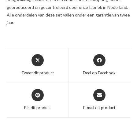
geproduceerd en gecontroleerd door onze fabriek in Nederland.
Alle onderdelen van deze set vallen onder een garantie van twee
jaar.
Opent
Opent
in
in
een
een
Tweet dit product
Deel op Facebook
nieuw
nieuw
venster
venster
Opent
Opent
in
in
een
een
Pin dit product
E-mail dit product
nieuw
nieuw
venster
venster