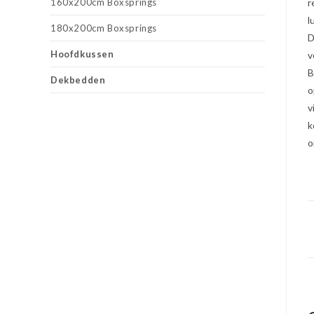
160x200cm Boxsprings
r
l
180x200cm Boxsprings
D
Hoofdkussen
v
B
Dekbedden
o
v
k
o