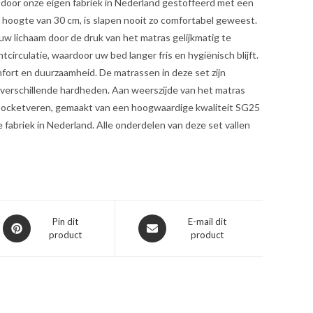
r door onze eigen fabriek in Nederland gestoffeerd met een
 hoogte van 30 cm, is slapen nooit zo comfortabel geweest.
 lichaam door de druk van het matras gelijkmatig te
irculatie, waardoor uw bed langer fris en hygiënisch blijft.
omfort en duurzaamheid. De matrassen in deze set zijn
 verschillende hardheden. Aan weerszijde van het matras
e pocketveren, gemaakt van een hoogwaardige kwaliteit SG25
fabriek in Nederland. Alle onderdelen van deze set vallen
Opent
Opent
Pin dit
E-mail dit
product
product
in
in
een
een
nieuw
nieuw
venster
venster