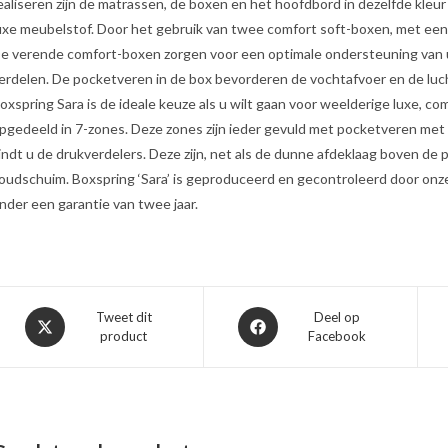
ealiseren zijn de matrassen, de boxen en het hoofdbord in dezelfde kleu
uxe meubelstof. Door het gebruik van twee comfort soft-boxen, met een
e verende comfort-boxen zorgen voor een optimale ondersteuning van uw
erdelen. De pocketveren in de box bevorderen de vochtafvoer en de luchtc
oxspring Sara is de ideale keuze als u wilt gaan voor weelderige luxe, c
pgedeeld in 7-zones. Deze zones zijn ieder gevuld met pocketveren met
indt u de drukverdelers. Deze zijn, net als de dunne afdeklaag boven d
oudschuim. Boxspring ‘Sara’ is geproduceerd en gecontroleerd door onze 
nder een garantie van twee jaar.
Opent
Opent
Tweet dit
Deel op
product
Facebook
in
in
een
een
nieuw
nieuw
venster
venster