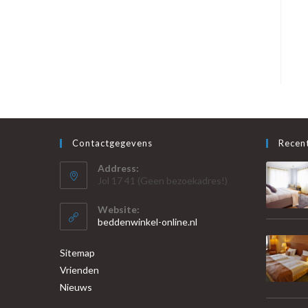
Contactgegevens
Recent
Address:
Jol 17 41 (Geen bezoekadres!)
Website:
beddenwinkel-online.nl
Sitemap
Vrienden
Nieuws