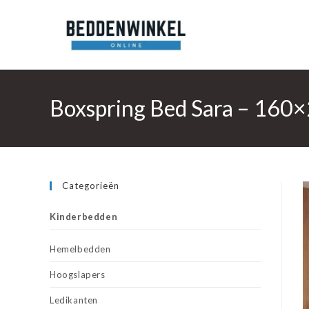
Ga
naar
inhoud
Boxspring Bed Sara – 160×
Categorieën
Kinderbedden
Hemelbedden
Hoogslapers
Ledikanten