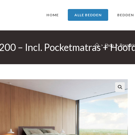
HOME
ALLE BEDDEN
BEDDEN
200 – Incl. Pocketmatras + Hoof
>
Shop
>
Boxsprin
🔍