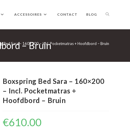
TOGGLE
ACCESSOIRES
CONTACT
BLOG
dbord – Bruin
WEBSITE
g Bed Sara – 160×200 – Incl. Pocketmatras + Hoofdbord – Bruin
ZOEKEN
Boxspring Bed Sara – 160×200
– Incl. Pocketmatras +
Hoofdbord – Bruin
€
610.00