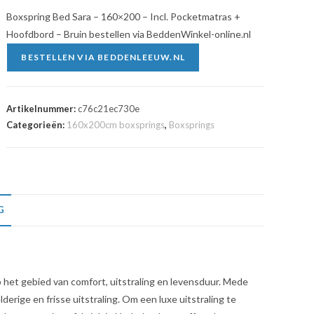
Boxspring Bed Sara – 160×200 – Incl. Pocketmatras +
Hoofdbord – Bruin bestellen via BeddenWinkel-online.nl
BESTELLEN VIA BEDDENLEEUW.NL
Artikelnummer:
c76c21ec730e
Categorieën:
160x200cm boxsprings
,
Boxsprings
G
het gebied van comfort, uitstraling en levensduur. Mede
erige en frisse uitstraling. Om een luxe uitstraling te