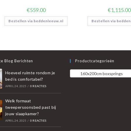
€
559.00
€
1,115.00
Bestellen via beddenleeuw.nl
Bestellen via bedden
e Blog Berichten
Productcategorieën
Hoeveel ruimte rondom je
160x200cm boxsprings
bed is comfortabel?
APRIL 24, 2025
/
0 REACTIES
Welk formaat
tweepersoonsbed past bij
jouw slaapkamer?
APRIL 24, 2025
/
0 REACTIES