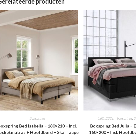
Gerelateerde producten
Boxsprings
160x200cm boxsprings
,
B
oxspring Bed Isabella – 180×210 – Incl.
Boxspring Bed Julia – E
ocketmatras + Hoofdbord – Skai Taupe
160×200 – Incl. Hoofdb