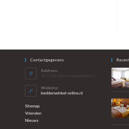
Contactgegevens
Recent
Address:
Jol 17 41 (Geen bezoekadres!)
Website:
beddenwinkel-online.nl
Sitemap
Vrienden
Nieuws