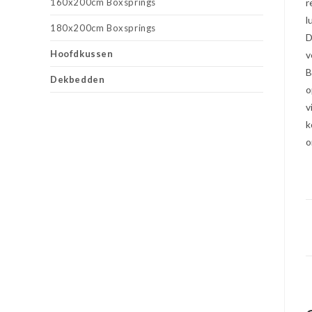
160x200cm Boxsprings
r
l
180x200cm Boxsprings
D
Hoofdkussen
v
B
Dekbedden
o
v
k
o