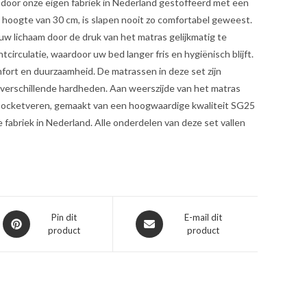
r door onze eigen fabriek in Nederland gestoffeerd met een
 hoogte van 30 cm, is slapen nooit zo comfortabel geweest.
 lichaam door de druk van het matras gelijkmatig te
irculatie, waardoor uw bed langer fris en hygiënisch blijft.
omfort en duurzaamheid. De matrassen in deze set zijn
 verschillende hardheden. Aan weerszijde van het matras
e pocketveren, gemaakt van een hoogwaardige kwaliteit SG25
fabriek in Nederland. Alle onderdelen van deze set vallen
Opent
Opent
Pin dit
E-mail dit
product
product
in
in
een
een
nieuw
nieuw
venster
venster