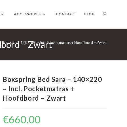
TOGGLE
ACCESSOIRES
CONTACT
BLOG
dbord – Zwart
WEBSITE
g Bed Sara – 140×220 – Incl. Pocketmatras + Hoofdbord – Zwart
ZOEKEN
Boxspring Bed Sara – 140×220
– Incl. Pocketmatras +
Hoofdbord – Zwart
€
660.00