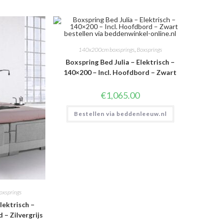
140x200cm boxsprings
,
Boxsprings
Boxspring Bed Julia – Elektrisch –
140×200 – Incl. Hoofdbord – Zwart
€
1,065.00
Bestellen via beddenleeuw.nl
oxsprings
lektrisch –
 – Zilvergrijs