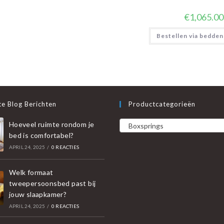
€
1,065.00
Bestellen via bedden
e Blog Berichten
Productcategorieën
Hoeveel ruimte rondom je
Boxsprings
bed is comfortabel?
APRIL 24, 2025
/
0 REACTIES
Welk formaat
tweepersoonsbed past bij
jouw slaapkamer?
APRIL 24, 2025
/
0 REACTIES