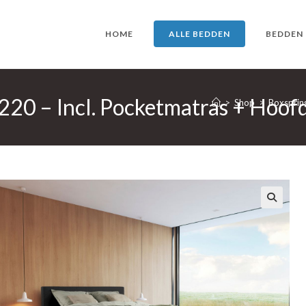
HOME
ALLE BEDDEN
BEDDEN
220 – Incl. Pocketmatras + Hoof
>
Shop
>
Boxsprin
🔍