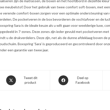
ealiseren zijn de matrassen, de boxen en het hoofdbord in dezelfde kleu
uxe meubelstof. Door het gebruik van twee comfort soft-boxen, met een
e verende comfort-boxen zorgen voor een optimale ondersteuning van uw
erdelen. De pocketveren in de box bevorderen de vochtafvoer en de luchtc
oxspring Sara is de ideale keuze als u wilt gaan voor weelderige luxe, c
pgedeeld in 7-zones. Deze zones zijn ieder gevuld met pocketveren met
indt u de drukverdelers. Deze zijn, net als de dunne afdeklaag boven d
oudschuim. Boxspring ‘Sara’ is geproduceerd en gecontroleerd door onze 
nder een garantie van twee jaar.
Opent
Opent
Tweet dit
Deel op
product
Facebook
in
in
een
een
nieuw
nieuw
venster
venster