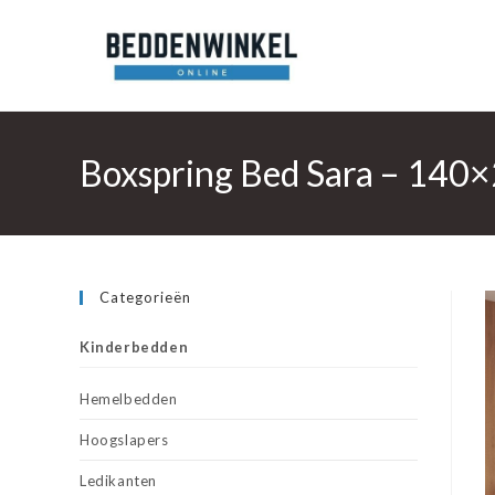
Ga
naar
inhoud
Boxspring Bed Sara – 140×
Categorieën
Kinderbedden
Hemelbedden
Hoogslapers
Ledikanten