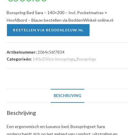
Boxspring Bed Sara – 140×200 – Incl. Pocketmatras +
Hoofdbord – Blauw bestellen via BeddenWinkel-online.nl
BESTELLEN VIA BEDDENLEEUW.NL
Artikelnummer:
2064c56f7834
Categorieën:
140x200cm boxsprings
,
Boxsprings
BESCHRIJVING
Beschrijving
Een ergonomisch en luxueus bed. Boxspringset Sara
onderscheidt zich op het gebied van comfort, uitstraling en