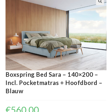
🔍
Boxspring Bed Sara – 140×200 –
Incl. Pocketmatras + Hoofdbord –
Blauw
€
560.00