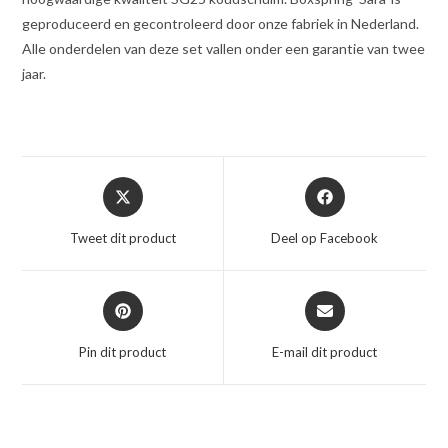
geproduceerd en gecontroleerd door onze fabriek in Nederland.
Alle onderdelen van deze set vallen onder een garantie van twee
jaar.
Opent
Opent
in
in
een
een
Tweet dit product
Deel op Facebook
nieuw
nieuw
venster
venster
Opent
Opent
in
in
een
een
Pin dit product
E-mail dit product
nieuw
nieuw
venster
venster