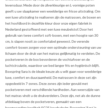
levensduur. Mede door de zilverkleurige en L-vormige poten
geeft u uw slaapkamer een weelderige en frisse uitstraling. Om
een luxe uitstraling te realiseren zijn de matrassen, de boxen en
het hoofdbord in dezelfde kleur door onze eigen fabriek in
Nederland gestoffeerd met een luxe meubelstof. Door het
gebruik van twee comfort soft-boxen, met een hoogte van 30
cm, is slapen nooit zo comfortabel geweest. De verende
comfort-boxen zorgen voor een optimale ondersteuning van uw
lichaam door de druk van het matras gelijkmatig te verdelen. De
pocketveren in de box bevorderen de vochtafvoer en de
luchtcirculatie, waardoor uw bed langer fris en hygiënisch blijft.
Boxspring Sara is de ideale keuze als u wilt gaan voor weelderige
luxe, comfort en duurzaamheid. De matrassen in deze set zijn
opgedeeld in 7-zones. Deze zones zijn ieder gevuld met
pocketveren met verschillende hardheden. Aan weerszijde van
het matras vindt u de drukverdelers. Deze zijn, net als de dunne
afdeklaag boven de pocketveren, gemaakt van een
hoogwaardige kwaliteit SG25 koudschuim. Boxspring ‘Sara’ is