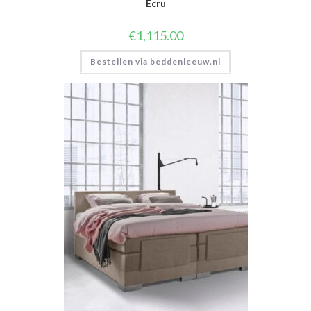
Ecru
€
1,115.00
Bestellen via beddenleeuw.nl