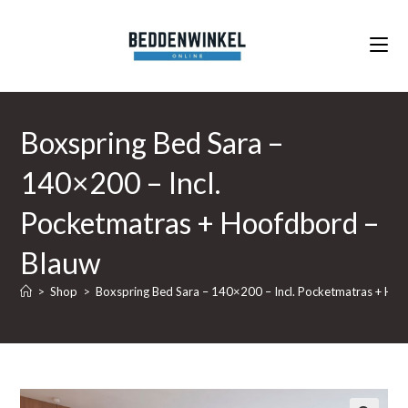
Ga
naar
inhoud
Boxspring Bed Sara –
140×200 – Incl.
Pocketmatras + Hoofdbord –
Blauw
>
Shop
>
Boxspring Bed Sara – 140×200 – Incl. Pocketmatras + Ho