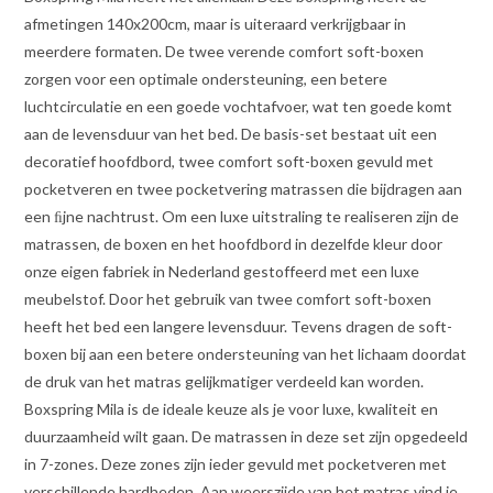
afmetingen 140x200cm, maar is uiteraard verkrijgbaar in
meerdere formaten. De twee verende comfort soft-boxen
zorgen voor een optimale ondersteuning, een betere
luchtcirculatie en een goede vochtafvoer, wat ten goede komt
aan de levensduur van het bed. De basis-set bestaat uit een
decoratief hoofdbord, twee comfort soft-boxen gevuld met
pocketveren en twee pocketvering matrassen die bijdragen aan
een ﬁjne nachtrust. Om een luxe uitstraling te realiseren zijn de
matrassen, de boxen en het hoofdbord in dezelfde kleur door
onze eigen fabriek in Nederland gestoffeerd met een luxe
meubelstof. Door het gebruik van twee comfort soft-boxen
heeft het bed een langere levensduur. Tevens dragen de soft-
boxen bij aan een betere ondersteuning van het lichaam doordat
de druk van het matras gelijkmatiger verdeeld kan worden.
Boxspring Mila is de ideale keuze als je voor luxe, kwaliteit en
duurzaamheid wilt gaan. De matrassen in deze set zijn opgedeeld
in 7-zones. Deze zones zijn ieder gevuld met pocketveren met
verschillende hardheden. Aan weerszijde van het matras vind je