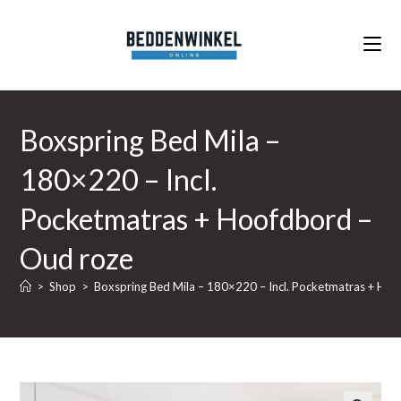
Ga
naar
inhoud
Boxspring Bed Mila –
180×220 – Incl.
Pocketmatras + Hoofdbord –
Oud roze
>
Shop
>
Boxspring Bed Mila – 180×220 – Incl. Pocketmatras + Ho