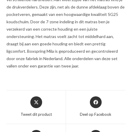
de drukverdelers. Deze zijn, net als de dunne afdeklaag boven de
pocketveren, gemaakt van een hoogwaardige kwaliteit SG25
koudschuim. Door de 7-zone indeling in dit matras ben je
verzekerd van een correcte houding en een juiste
ondersteuning. Het matras voelt zacht tot middelhard aan,
draagt bij aan een goede houding en biedt een prettig
ligcomfort. Boxspring Mila is geproduceerd en gecontroleerd
door onze fabriek in Nederland. Alle onderdelen van deze set
vallen onder een garantie van twee jaar.
Opent
Opent
in
in
een
een
Tweet dit product
Deel op Facebook
nieuw
nieuw
venster
venster