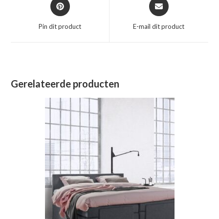
Opent
Opent
in
in
een
een
Pin dit product
E-mail dit product
nieuw
nieuw
venster
venster
Gerelateerde producten