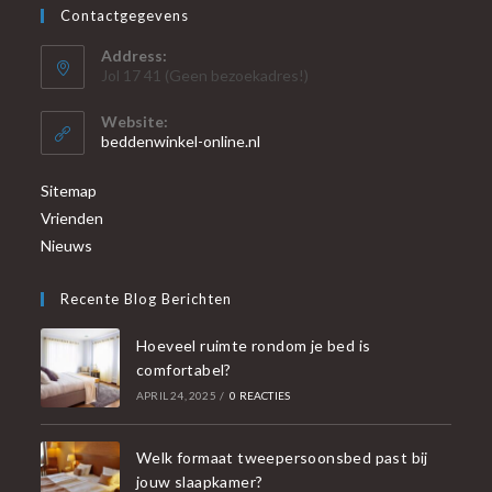
Contactgegevens
Address:
Jol 17 41 (Geen bezoekadres!)
Website:
beddenwinkel-online.nl
Sitemap
Vrienden
Nieuws
Recente Blog Berichten
Hoeveel ruimte rondom je bed is
comfortabel?
APRIL 24, 2025
/
0 REACTIES
Welk formaat tweepersoonsbed past bij
jouw slaapkamer?