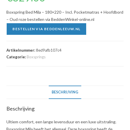
Boxspring Bed Mila – 180×220 – Incl. Pocketmatras + Hoofdbord
– Oud roze bestellen via BeddenWinkel-online.nl
BESTELLEN VIA BEDDENLEEUW.NL
Artikelnummer:
8ed9afb107c4
Categorie:
Boxsprings
BESCHRIJVING
Beschrijving
Ultiem comfort, een lange levensduur en een luxe uitstraling.
Boxspring Mila heeft het allemaal. Deze boxspring heeft de