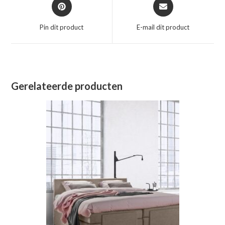
Opent
Opent
in
in
een
een
Pin dit product
E-mail dit product
nieuw
nieuw
venster
venster
Gerelateerde producten