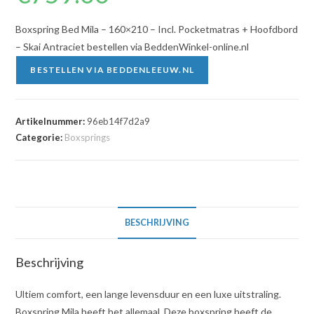
Boxspring Bed Mila – 160×210 – Incl. Pocketmatras + Hoofdbord
– Skai Antraciet bestellen via BeddenWinkel-online.nl
BESTELLEN VIA BEDDENLEEUW.NL
Artikelnummer:
96eb14f7d2a9
Categorie:
Boxsprings
BESCHRIJVING
Beschrijving
Ultiem comfort, een lange levensduur en een luxe uitstraling.
Boxspring Mila heeft het allemaal. Deze boxspring heeft de