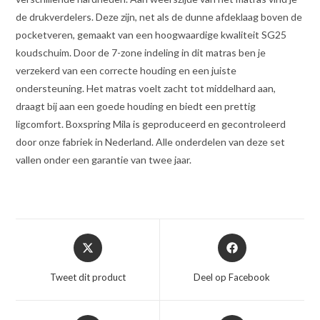
de drukverdelers. Deze zijn, net als de dunne afdeklaag boven de
pocketveren, gemaakt van een hoogwaardige kwaliteit SG25
koudschuim. Door de 7-zone indeling in dit matras ben je
verzekerd van een correcte houding en een juiste
ondersteuning. Het matras voelt zacht tot middelhard aan,
draagt bij aan een goede houding en biedt een prettig
ligcomfort. Boxspring Mila is geproduceerd en gecontroleerd
door onze fabriek in Nederland. Alle onderdelen van deze set
vallen onder een garantie van twee jaar.
Opent
Opent
in
in
een
een
Tweet dit product
Deel op Facebook
nieuw
nieuw
venster
venster