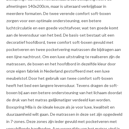
afmetingen 140x200cm, maar is uiteraard verkrijgbaar in
meerdere formaten. De twee verende comfort soft-boxen
zorgen voor een optimale ondersteuning, een betere
luchtcirculatie en een goede vochtafvoer, wat ten goede komt
aan de levensduur van het bed. De basis-set bestaat uit een
decoratief hoofdbord, twee comfort soft-boxen gevuld met
pocketveren en twee pocketvering matrassen die bijdragen aan
een ﬁjne nachtrust. Om een luxe uitstraling te realiseren zijn de
matrassen, de boxen en het hoofdbord in dezelfde kleur door
onze eigen fabriek in Nederland gestoffeerd met een luxe
meubelstof. Door het gebruik van twee comfort soft-boxen
heeft het bed een langere levensduur. Tevens dragen de soft-
boxen bij aan een betere ondersteuning van het lichaam doordat
de druk van het matras gelijkmatiger verdeeld kan worden.
Boxspring Mila is de ideale keuze als je voor luxe, kwaliteit en
duurzaamheid wilt gaan. De matrassen in deze set zijn opgedeeld
in 7-zones. Deze zones zijn ieder gevuld met pocketveren met
verschillende hardheden. Aan weerszijde van het matras vind je