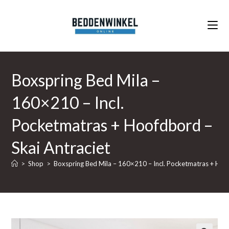
Ga
naar
inhoud
Boxspring Bed Mila –
160×210 – Incl.
Pocketmatras + Hoofdbord –
Skai Antraciet
>
Shop
>
Boxspring Bed Mila – 160×210 – Incl. Pocketmatras + Hoof