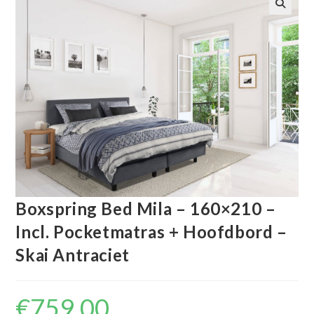
🔍
Boxspring Bed Mila – 160×210 –
Incl. Pocketmatras + Hoofdbord –
Skai Antraciet
€
759.00