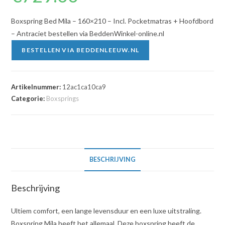
Boxspring Bed Mila – 160×210 – Incl. Pocketmatras + Hoofdbord
– Antraciet bestellen via BeddenWinkel-online.nl
BESTELLEN VIA BEDDENLEEUW.NL
Artikelnummer:
12ac1ca10ca9
Categorie:
Boxsprings
BESCHRIJVING
Beschrijving
Ultiem comfort, een lange levensduur en een luxe uitstraling.
Boxspring Mila heeft het allemaal. Deze boxspring heeft de