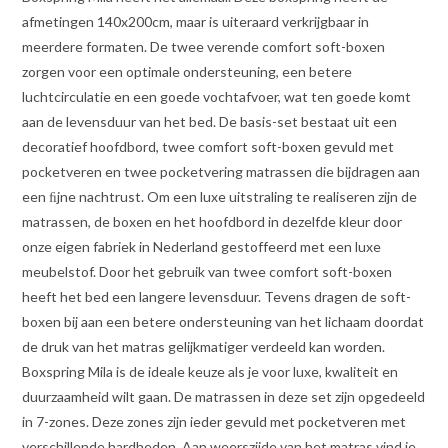
afmetingen 140x200cm, maar is uiteraard verkrijgbaar in
meerdere formaten. De twee verende comfort soft-boxen
zorgen voor een optimale ondersteuning, een betere
luchtcirculatie en een goede vochtafvoer, wat ten goede komt
aan de levensduur van het bed. De basis-set bestaat uit een
decoratief hoofdbord, twee comfort soft-boxen gevuld met
pocketveren en twee pocketvering matrassen die bijdragen aan
een ﬁjne nachtrust. Om een luxe uitstraling te realiseren zijn de
matrassen, de boxen en het hoofdbord in dezelfde kleur door
onze eigen fabriek in Nederland gestoffeerd met een luxe
meubelstof. Door het gebruik van twee comfort soft-boxen
heeft het bed een langere levensduur. Tevens dragen de soft-
boxen bij aan een betere ondersteuning van het lichaam doordat
de druk van het matras gelijkmatiger verdeeld kan worden.
Boxspring Mila is de ideale keuze als je voor luxe, kwaliteit en
duurzaamheid wilt gaan. De matrassen in deze set zijn opgedeeld
in 7-zones. Deze zones zijn ieder gevuld met pocketveren met
verschillende hardheden. Aan weerszijde van het matras vind je