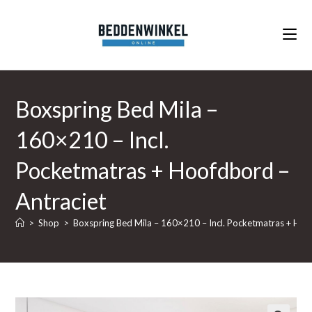
Ga
naar
inhoud
Boxspring Bed Mila –
160×210 – Incl.
Pocketmatras + Hoofdbord –
Antraciet
>
Shop
>
Boxspring Bed Mila – 160×210 – Incl. Pocketmatras + Hoo