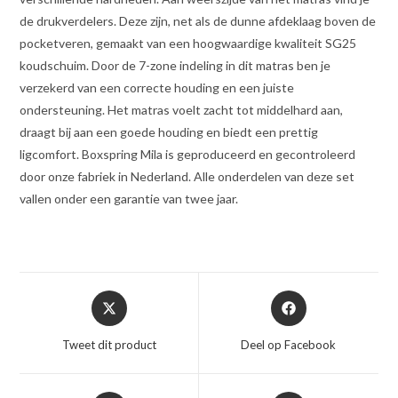
de drukverdelers. Deze zijn, net als de dunne afdeklaag boven de
pocketveren, gemaakt van een hoogwaardige kwaliteit SG25
koudschuim. Door de 7-zone indeling in dit matras ben je
verzekerd van een correcte houding en een juiste
ondersteuning. Het matras voelt zacht tot middelhard aan,
draagt bij aan een goede houding en biedt een prettig
ligcomfort. Boxspring Mila is geproduceerd en gecontroleerd
door onze fabriek in Nederland. Alle onderdelen van deze set
vallen onder een garantie van twee jaar.
Opent
Opent
in
in
een
een
Tweet dit product
Deel op Facebook
nieuw
nieuw
venster
venster