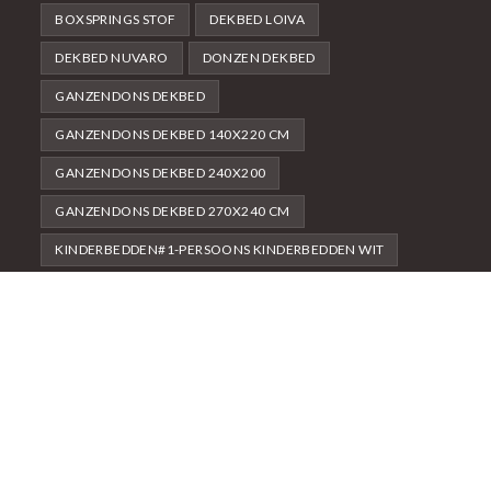
BOXSPRINGS STOF
DEKBED LOIVA
DEKBED NUVARO
DONZEN DEKBED
GANZENDONS DEKBED
GANZENDONS DEKBED 140X220 CM
GANZENDONS DEKBED 240X200
GANZENDONS DEKBED 270X240 CM
KINDERBEDDEN#1-PERSOONS KINDERBEDDEN WIT
NACHTKASTJES
NACHTKASTJES SPAANPLAAT
NACHTKASTJES WIT
WIT
About Us
Contact Us
Terms & Conditions
Privacy Policy
© Copyright - OceanWP Theme by Nick