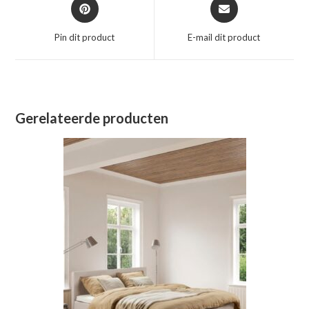
Opent
Opent
in
in
een
een
Pin dit product
E-mail dit product
nieuw
nieuw
venster
venster
Gerelateerde producten