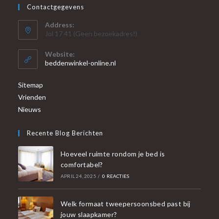
Contactgegevens
Address:
Jol 17 41 (Geen bezoekadres!)
Website:
beddenwinkel-online.nl
Sitemap
Vrienden
Nieuws
Recente Blog Berichten
Hoeveel ruimte rondom je bed is
comfortabel?
APRIL 24, 2025
/
0 REACTIES
Welk formaat tweepersoonsbed past bij
jouw slaapkamer?