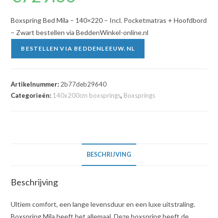
Boxspring Bed Mila – 140×220 – Incl. Pocketmatras + Hoofdbord
– Zwart bestellen via BeddenWinkel-online.nl
BESTELLEN VIA BEDDENLEEUW.NL
Artikelnummer:
2b77deb29640
Categorieën:
140x200cm boxsprings
,
Boxsprings
BESCHRIJVING
Beschrijving
Ultiem comfort, een lange levensduur en een luxe uitstraling.
Boxspring Mila heeft het allemaal. Deze boxspring heeft de