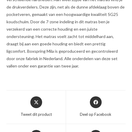
de drukverdelers. Deze zijn, net als de dunne afdeklaag boven de
pocketveren, gemaakt van een hoogwaardige kwaliteit SG25
koudschuim. Door de 7-zone indeling in dit matras ben je
verzekerd van een correcte houding en een juiste
ondersteuning. Het matras voelt zacht tot middelhard aan,
draagt bij aan een goede houding en biedt een prettig
ligcomfort. Boxspring Mila is geproduceerd en gecontroleerd
door onze fabriek in Nederland. Alle onderdelen van deze set
vallen onder een garantie van twee jaar.
Opent
Opent
in
in
een
een
Tweet dit product
Deel op Facebook
nieuw
nieuw
venster
venster