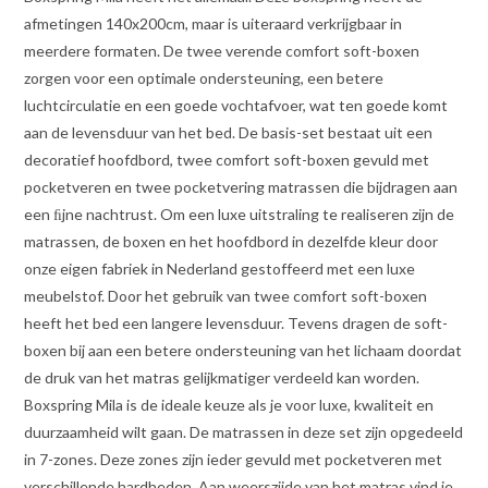
afmetingen 140x200cm, maar is uiteraard verkrijgbaar in
meerdere formaten. De twee verende comfort soft-boxen
zorgen voor een optimale ondersteuning, een betere
luchtcirculatie en een goede vochtafvoer, wat ten goede komt
aan de levensduur van het bed. De basis-set bestaat uit een
decoratief hoofdbord, twee comfort soft-boxen gevuld met
pocketveren en twee pocketvering matrassen die bijdragen aan
een ﬁjne nachtrust. Om een luxe uitstraling te realiseren zijn de
matrassen, de boxen en het hoofdbord in dezelfde kleur door
onze eigen fabriek in Nederland gestoffeerd met een luxe
meubelstof. Door het gebruik van twee comfort soft-boxen
heeft het bed een langere levensduur. Tevens dragen de soft-
boxen bij aan een betere ondersteuning van het lichaam doordat
de druk van het matras gelijkmatiger verdeeld kan worden.
Boxspring Mila is de ideale keuze als je voor luxe, kwaliteit en
duurzaamheid wilt gaan. De matrassen in deze set zijn opgedeeld
in 7-zones. Deze zones zijn ieder gevuld met pocketveren met
verschillende hardheden. Aan weerszijde van het matras vind je