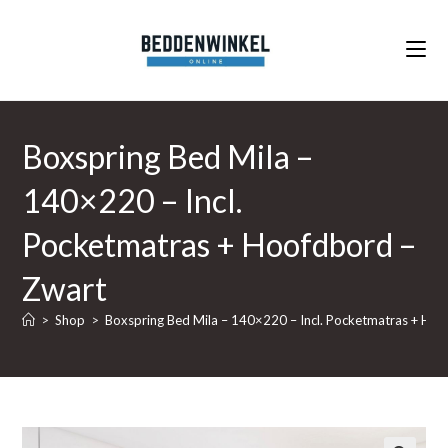
Ga
naar
inhoud
Boxspring Bed Mila –
140×220 – Incl.
Pocketmatras + Hoofdbord –
Zwart
>
Shop
>
Boxspring Bed Mila – 140×220 – Incl. Pocketmatras + Ho