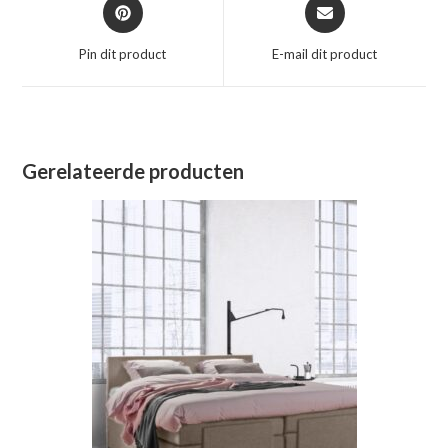
Opent
Opent
in
in
een
een
Pin dit product
E-mail dit product
nieuw
nieuw
venster
venster
Gerelateerde producten