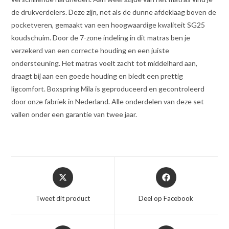
de drukverdelers. Deze zijn, net als de dunne afdeklaag boven de
pocketveren, gemaakt van een hoogwaardige kwaliteit SG25
koudschuim. Door de 7-zone indeling in dit matras ben je
verzekerd van een correcte houding en een juiste
ondersteuning. Het matras voelt zacht tot middelhard aan,
draagt bij aan een goede houding en biedt een prettig
ligcomfort. Boxspring Mila is geproduceerd en gecontroleerd
door onze fabriek in Nederland. Alle onderdelen van deze set
vallen onder een garantie van twee jaar.
Opent
Opent
in
in
een
een
Tweet dit product
Deel op Facebook
nieuw
nieuw
venster
venster