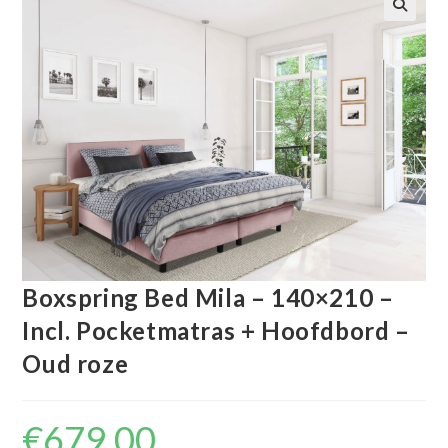
🔍
Boxspring Bed Mila – 140×210 –
Incl. Pocketmatras + Hoofdbord –
Oud roze
€
679.00