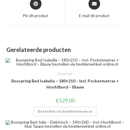
Opent
Opent
in
in
een
een
Pin dit product
E-mail dit product
nieuw
nieuw
venster
venster
Gerelateerde producten
Boxsprings
Boxspring Bed Isabella – 180×210 – Incl. Pocketmatras +
Hoofdbord – Blauw
€
529.00
Bestellen via beddenleeuw.nl