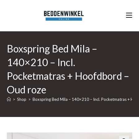
Ga
naar
inhoud
Boxspring Bed Mila –
140×210 – Incl.
Pocketmatras + Hoofdbord –
Oud roze
>
Shop
>
Boxspring Bed Mila – 140×210 – Incl. Pocketmatras + Ho