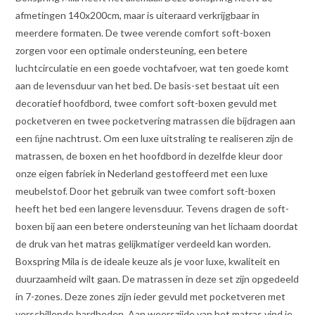
afmetingen 140x200cm, maar is uiteraard verkrijgbaar in
meerdere formaten. De twee verende comfort soft-boxen
zorgen voor een optimale ondersteuning, een betere
luchtcirculatie en een goede vochtafvoer, wat ten goede komt
aan de levensduur van het bed. De basis-set bestaat uit een
decoratief hoofdbord, twee comfort soft-boxen gevuld met
pocketveren en twee pocketvering matrassen die bijdragen aan
een ﬁjne nachtrust. Om een luxe uitstraling te realiseren zijn de
matrassen, de boxen en het hoofdbord in dezelfde kleur door
onze eigen fabriek in Nederland gestoffeerd met een luxe
meubelstof. Door het gebruik van twee comfort soft-boxen
heeft het bed een langere levensduur. Tevens dragen de soft-
boxen bij aan een betere ondersteuning van het lichaam doordat
de druk van het matras gelijkmatiger verdeeld kan worden.
Boxspring Mila is de ideale keuze als je voor luxe, kwaliteit en
duurzaamheid wilt gaan. De matrassen in deze set zijn opgedeeld
in 7-zones. Deze zones zijn ieder gevuld met pocketveren met
verschillende hardheden. Aan weerszijde van het matras vind je