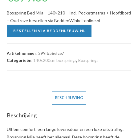
Boxspring Bed Mila – 140×210 – Incl. Pocketmatras + Hoofdbord
– Oud roze bestellen via BeddenWinkel-online.nl
BESTELLEN VIA BEDDENLEEUW.NL
Artikelnummer:
299fb56efce7
Categorieën:
140x200cm boxsprings
,
Boxsprings
BESCHRIJVING
Beschrijving
Ultiem comfort, een lange levensduur en een luxe uitstraling.
Boxspring Mila heeft het allemaal. Deze boxspring heeft de