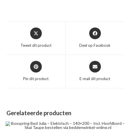
Opent
Opent
in
in
een
een
Tweet dit product
Deel op Facebook
nieuw
nieuw
venster
venster
Opent
Opent
in
in
een
een
Pin dit product
E-mail dit product
nieuw
nieuw
venster
venster
Gerelateerde producten