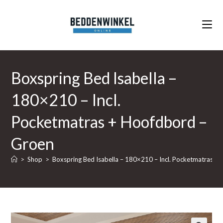
Ga
naar
inhoud
Boxspring Bed Isabella –
180×210 – Incl.
Pocketmatras + Hoofdbord –
Groen
>
Shop
>
Boxspring Bed Isabella – 180×210 – Incl. Pocketmatras +