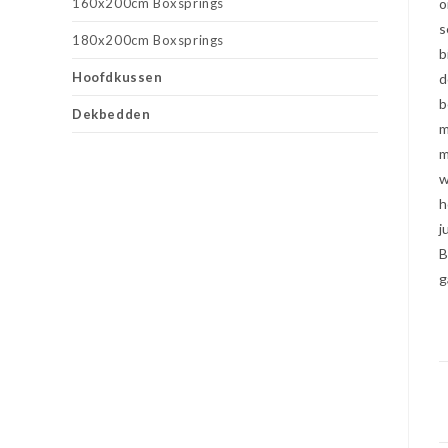
160x200cm Boxsprings
o
s
180x200cm Boxsprings
b
Hoofdkussen
d
b
Dekbedden
m
m
w
h
j
B
g