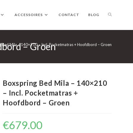
TOGGLE
ACCESSOIRES
CONTACT
BLOG
dbord – Groen
WEBSITE
g Bed Mila – 140×210 – Incl. Pocketmatras + Hoofdbord – Groen
ZOEKEN
Boxspring Bed Mila – 140×210
– Incl. Pocketmatras +
Hoofdbord – Groen
€
679.00