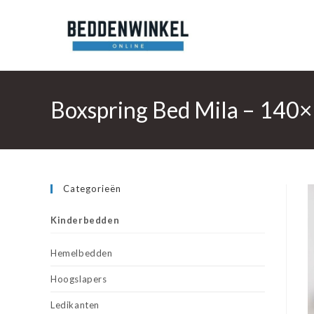
Ga
naar
inhoud
Boxspring Bed Mila – 140×
Categorieën
Kinderbedden
Hemelbedden
Hoogslapers
Ledikanten