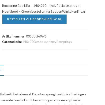
Boxspring Bed Mila – 140×210 – Incl. Pocketmatras +
Hoofdbord – Groen bestellen via BeddenWinkel-online.nl
BESTELLEN VIA BEDDENLEEUW.NL
Artikelnummer:
0053bdf696f5
Categorieën:
140x200cm boxsprings
,
Boxsprings
G
Mila heeft het allemaal. Deze boxspring heeft de afmetingen
e verende comfort soft-boxen zorgen voor een optimale