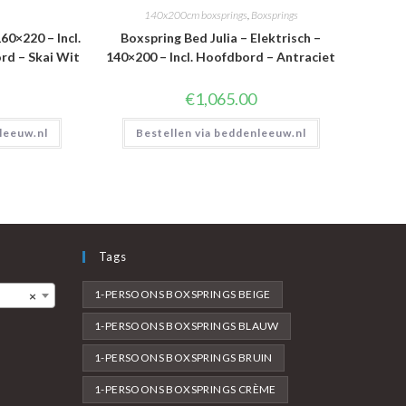
140x200cm boxsprings
,
Boxsprings
60×220 – Incl.
Boxspring Bed Julia – Elektrisch –
d – Skai Wit
140×200 – Incl. Hoofdbord – Antraciet
€
1,065.00
leeuw.nl
Bestellen via beddenleeuw.nl
Tags
1-PERSOONS BOXSPRINGS BEIGE
×
1-PERSOONS BOXSPRINGS BLAUW
1-PERSOONS BOXSPRINGS BRUIN
1-PERSOONS BOXSPRINGS CRÈME