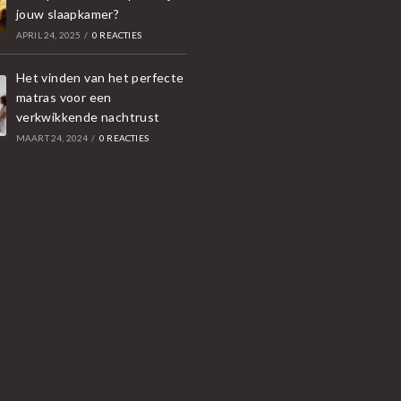
jouw slaapkamer?
APRIL 24, 2025
/
0 REACTIES
Het vinden van het perfecte
matras voor een
verkwikkende nachtrust
MAART 24, 2024
/
0 REACTIES