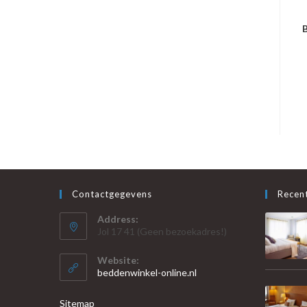
B
Contactgegevens
Recent
Address:
Jol 17 41 (Geen bezoekadres!)
Website:
beddenwinkel-online.nl
Sitemap