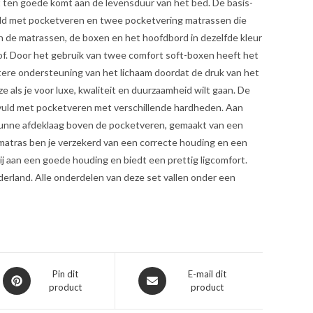
t ten goede komt aan de levensduur van het bed. De basis-
uld met pocketveren en twee pocketvering matrassen die
ijn de matrassen, de boxen en het hoofdbord in dezelfde kleur
of. Door het gebruik van twee comfort soft-boxen heeft het
tere ondersteuning van het lichaam doordat de druk van het
e als je voor luxe, kwaliteit en duurzaamheid wilt gaan. De
gevuld met pocketveren met verschillende hardheden. Aan
e dunne afdeklaag boven de pocketveren, gemaakt van een
matras ben je verzekerd van een correcte houding en een
ij aan een goede houding en biedt een prettig ligcomfort.
derland. Alle onderdelen van deze set vallen onder een
Opent
Opent
Pin dit
E-mail dit
product
product
in
in
een
een