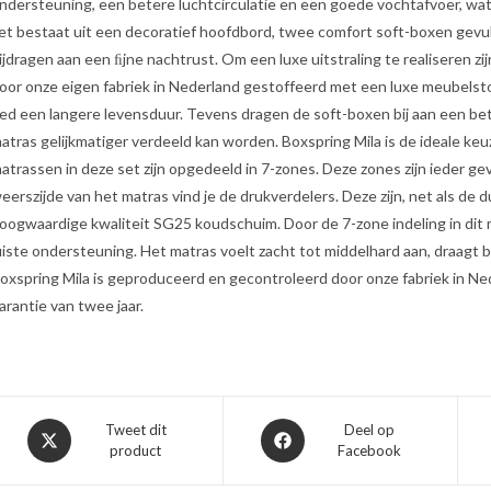
ndersteuning, een betere luchtcirculatie en een goede vochtafvoer, wa
et bestaat uit een decoratief hoofdbord, twee comfort soft-boxen gev
ijdragen aan een ﬁjne nachtrust. Om een luxe uitstraling te realiseren z
oor onze eigen fabriek in Nederland gestoffeerd met een luxe meubelst
ed een langere levensduur. Tevens dragen de soft-boxen bij aan een be
atras gelijkmatiger verdeeld kan worden. Boxspring Mila is de ideale keuz
atrassen in deze set zijn opgedeeld in 7-zones. Deze zones zijn ieder 
eerszijde van het matras vind je de drukverdelers. Deze zijn, net als d
oogwaardige kwaliteit SG25 koudschuim. Door de 7-zone indeling in dit 
uiste ondersteuning. Het matras voelt zacht tot middelhard aan, draagt b
oxspring Mila is geproduceerd en gecontroleerd door onze fabriek in Ne
arantie van twee jaar.
Opent
Opent
Tweet dit
Deel op
product
Facebook
in
in
een
een