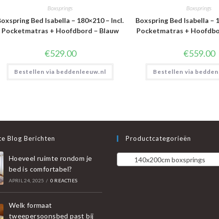
Boxsprings
Boxsprings
oxspring Bed Isabella – 180×210 – Incl.
Boxspring Bed Isabella – 1
Pocketmatras + Hoofdbord – Blauw
Pocketmatras + Hoofdbor
€
529.00
€
559.00
Bestellen via beddenleeuw.nl
Bestellen via bedden
e Blog Berichten
Productcategorieën
Hoeveel ruimte rondom je
140x200cm boxsprings
bed is comfortabel?
APRIL 24, 2025
/
0 REACTIES
Welk formaat
tweepersoonsbed past bij