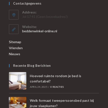
Contactgegevens
Address:
Jol 17 41 (Geen bezoekadres!)
Website:
beddenwinkel-online.nl
Sitemap
Vrienden
Nieuws
Recente Blog Berichten
Hoeveel ruimte rondom je bed is
comfortabel?
APRIL 24, 2025
/
0 REACTIES
Welk formaat tweepersoonsbed past bij
jouw slaapkamer?