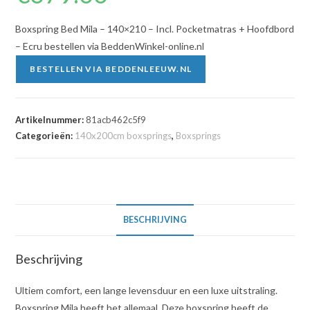
Boxspring Bed Mila – 140×210 – Incl. Pocketmatras + Hoofdbord
– Ecru bestellen via BeddenWinkel-online.nl
BESTELLEN VIA BEDDENLEEUW.NL
Artikelnummer:
81acb462c5f9
Categorieën:
140x200cm boxsprings
,
Boxsprings
BESCHRIJVING
Beschrijving
Ultiem comfort, een lange levensduur en een luxe uitstraling.
Boxspring Mila heeft het allemaal. Deze boxspring heeft de