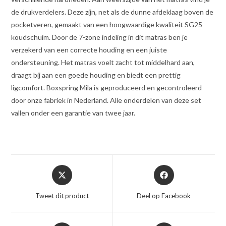
de drukverdelers. Deze zijn, net als de dunne afdeklaag boven de
pocketveren, gemaakt van een hoogwaardige kwaliteit SG25
koudschuim. Door de 7-zone indeling in dit matras ben je
verzekerd van een correcte houding en een juiste
ondersteuning. Het matras voelt zacht tot middelhard aan,
draagt bij aan een goede houding en biedt een prettig
ligcomfort. Boxspring Mila is geproduceerd en gecontroleerd
door onze fabriek in Nederland. Alle onderdelen van deze set
vallen onder een garantie van twee jaar.
Opent
Opent
in
in
een
een
Tweet dit product
Deel op Facebook
nieuw
nieuw
venster
venster