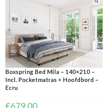
🔍
Boxspring Bed Mila – 140×210 –
Incl. Pocketmatras + Hoofdbord –
Ecru
€
679.00