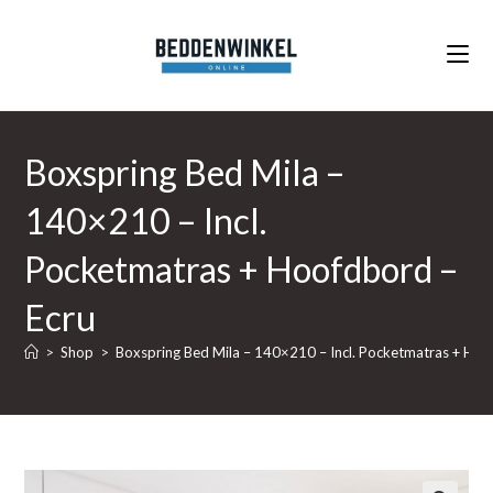
Ga
naar
inhoud
Boxspring Bed Mila –
140×210 – Incl.
Pocketmatras + Hoofdbord –
Ecru
>
Shop
>
Boxspring Bed Mila – 140×210 – Incl. Pocketmatras + Hoo