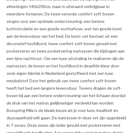
afmetingen 140x200cm, maar is uiteraard verkrijgbaar in
meerdere formaten. De twee verende comfort soft-boxen
zorgen voor een optimale ondersteuning, een betere
luchtcirculatie en een goede vochtafvoer, wat ten goede komt
aan de levensduur van het bed. De basis-set bestaat uit een
decoratief hoofdbord, twee comfort soft-boxen gevuld met
pocketveren en twee pocketvering matrassen die bijdragen aan
een ﬁjne nachtrust. Om een luxe uitstraling te realiseren zijn de
matrassen, de boxen en het hoofdbord in dezelfde kleur door
onze eigen fabriek in Nederland gestoffeerd met een luxe
meubelstof. Door het gebruik van twee comfort soft-boxen
heeft het bed een langere levensduur. Tevens dragen de soft-
boxen bij aan een betere ondersteuning van het lichaam doordat
de druk van het matras gelijkmatiger verdeeld kan worden.
Boxspring Mila is de ideale keuze als je voor luxe, kwaliteit en
duurzaamheid wilt gaan. De matrassen in deze set zijn opgedeeld
in 7-zones. Deze zones zijn ieder gevuld met pocketveren met
verschillende hardheden. Aan weerszijde van het matras vind je