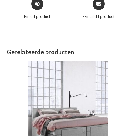
Opent
Opent
in
in
een
een
Pin dit product
E-mail dit product
nieuw
nieuw
venster
venster
Gerelateerde producten