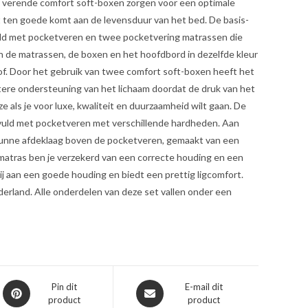
e verende comfort soft-boxen zorgen voor een optimale
t ten goede komt aan de levensduur van het bed. De basis-
uld met pocketveren en twee pocketvering matrassen die
ijn de matrassen, de boxen en het hoofdbord in dezelfde kleur
of. Door het gebruik van twee comfort soft-boxen heeft het
tere ondersteuning van het lichaam doordat de druk van het
e als je voor luxe, kwaliteit en duurzaamheid wilt gaan. De
gevuld met pocketveren met verschillende hardheden. Aan
e dunne afdeklaag boven de pocketveren, gemaakt van een
matras ben je verzekerd van een correcte houding en een
ij aan een goede houding en biedt een prettig ligcomfort.
derland. Alle onderdelen van deze set vallen onder een
Opent
Opent
Pin dit
E-mail dit
product
product
in
in