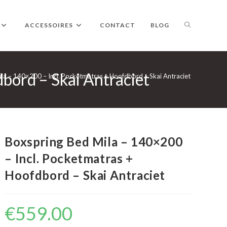
TOGGLE
ACCESSOIRES
CONTACT
BLOG
bord – Skai Antraciet
WEBSITE
la – 140×200 – Incl. Pocketmatras + Hoofdbord – Skai Antraciet
ZOEKEN
Boxspring Bed Mila – 140×200
– Incl. Pocketmatras +
Hoofdbord – Skai Antraciet
€
559.00