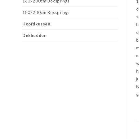
160x200cm Boxsprings
1
o
180x200cm Boxsprings
s
Hoofdkussen
b
d
Dekbedden
b
m
m
w
h
j
B
g