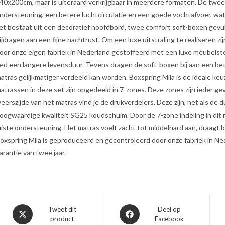
40x200cm, maar is uiteraard verkrijgbaar in meerdere formaten. De twe
ndersteuning, een betere luchtcirculatie en een goede vochtafvoer, wa
et bestaat uit een decoratief hoofdbord, twee comfort soft-boxen gev
ijdragen aan een ﬁjne nachtrust. Om een luxe uitstraling te realiseren z
oor onze eigen fabriek in Nederland gestoffeerd met een luxe meubelst
ed een langere levensduur. Tevens dragen de soft-boxen bij aan een be
atras gelijkmatiger verdeeld kan worden. Boxspring Mila is de ideale keuz
atrassen in deze set zijn opgedeeld in 7-zones. Deze zones zijn ieder 
eerszijde van het matras vind je de drukverdelers. Deze zijn, net als d
oogwaardige kwaliteit SG25 koudschuim. Door de 7-zone indeling in dit 
uiste ondersteuning. Het matras voelt zacht tot middelhard aan, draagt b
oxspring Mila is geproduceerd en gecontroleerd door onze fabriek in Ne
arantie van twee jaar.
Opent
Opent
Tweet dit
Deel op
product
Facebook
in
in