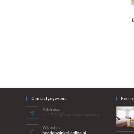
B
Contactgegevens
Recent
Address:
Jol 17 41 (Geen bezoekadres!)
Website:
beddenwinkel-online.nl