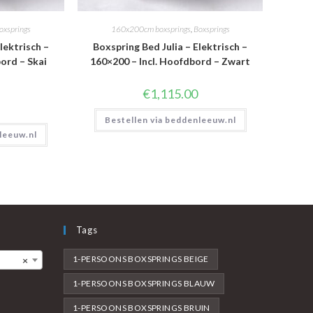
oxsprings
160x200cm boxsprings
,
Boxsprings
lektrisch –
Boxspring Bed Julia – Elektrisch –
ord – Skai
160×200 – Incl. Hoofdbord – Zwart
€
1,115.00
Bestellen via beddenleeuw.nl
leeuw.nl
Tags
1-PERSOONS BOXSPRINGS BEIGE
×
1-PERSOONS BOXSPRINGS BLAUW
1-PERSOONS BOXSPRINGS BRUIN