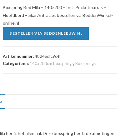
Boxspring Bed Mila – 140×200 – Incl. Pocketmatras +
Hoofdbord – Skai Antraciet bestellen via BeddenWinkel-
online.nl
BESTELLEN VIA BEDDENLEEUW.NL
Artikelnummer:
4824edfc9c4f
Categorieën:
140x200cm boxsprings
,
Boxsprings
G
Mila heeft het allemaal. Deze boxspring heeft de afmetingen