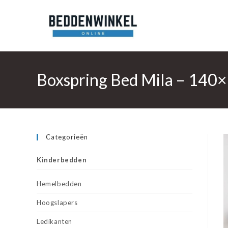
Ga
naar
inhoud
Boxspring Bed Mila – 140×2
Categorieën
Kinderbedden
Hemelbedden
Hoogslapers
Ledikanten