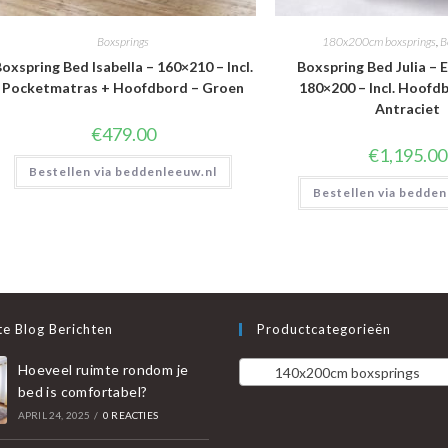
Boxsprings
180x200cm boxsprings
,
B
oxspring Bed Isabella – 160×210 – Incl.
Boxspring Bed Julia – E
Pocketmatras + Hoofdbord – Groen
180×200 – Incl. Hoofdb
Antraciet
€
479.00
€
1,195.00
Bestellen via beddenleeuw.nl
Bestellen via bedden
e Blog Berichten
Productcategorieën
Hoeveel ruimte rondom je
140x200cm boxsprings
bed is comfortabel?
APRIL 24, 2025
/
0 REACTIES