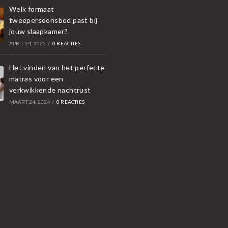
Welk formaat
tweepersoonsbed past bij
jouw slaapkamer?
APRIL 24, 2025
/
0 REACTIES
Het vinden van het perfecte
matras voor een
verkwikkende nachtrust
MAART 24, 2024
/
0 REACTIES