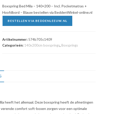
Boxspring Bed Mila – 140×200 – Incl. Pocketmatras +
Hoofdbord – Blauw bestellen via BeddenWinkel-online.nl
BESTELLEN VIA BEDDENLEEUW.NL
Artikelnummer:
574b705c1409
Categorieën:
140x200cm boxsprings
,
Boxsprings
G
Mila heeft het allemaal. Deze boxspring heeft de afmetingen
e verende comfort soft-boxen zorgen voor een optimale