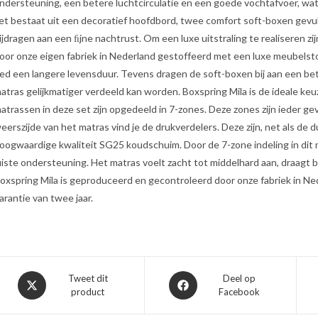
ndersteuning, een betere luchtcirculatie en een goede vochtafvoer, wa
et bestaat uit een decoratief hoofdbord, twee comfort soft-boxen gev
ijdragen aan een ﬁjne nachtrust. Om een luxe uitstraling te realiseren z
oor onze eigen fabriek in Nederland gestoffeerd met een luxe meubelst
ed een langere levensduur. Tevens dragen de soft-boxen bij aan een be
atras gelijkmatiger verdeeld kan worden. Boxspring Mila is de ideale keuz
atrassen in deze set zijn opgedeeld in 7-zones. Deze zones zijn ieder 
eerszijde van het matras vind je de drukverdelers. Deze zijn, net als d
oogwaardige kwaliteit SG25 koudschuim. Door de 7-zone indeling in dit 
uiste ondersteuning. Het matras voelt zacht tot middelhard aan, draagt b
oxspring Mila is geproduceerd en gecontroleerd door onze fabriek in Ne
arantie van twee jaar.
Opent
Opent
Tweet dit
Deel op
product
Facebook
in
in
een
een