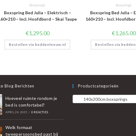
Boxsprings
Boxsprings
Boxspring Bed Julia – Elektrisch –
Boxspring Bed Julia – E
160×210 – Incl. Hoofdbord – Skai Taupe
160×210 – Incl. Hoofdbo
€
1,295.00
€
1,265.00
Bestellen via beddenleeuw.nl
Bestellen via bedden
e Blog Berichten
Productcategorieën
Hoeveel ruimte rondom je
140x200cm boxsprings
bed is comfortabel?
APRIL 24, 2025
/
0 REACTIES
Welk formaat
tweepersoonsbed past bij