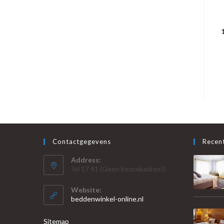
Contactgegevens
Recent
Address:
Jol 17 41 (Geen bezoekadres!)
Website:
beddenwinkel-online.nl
Sitemap