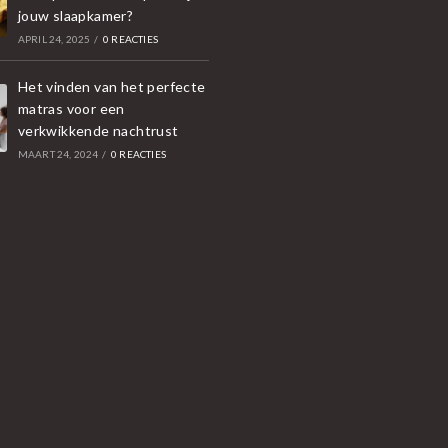
jouw slaapkamer?
APRIL 24, 2025
/
0 REACTIES
Het vinden van het perfecte
matras voor een
verkwikkende nachtrust
MAART 24, 2024
/
0 REACTIES