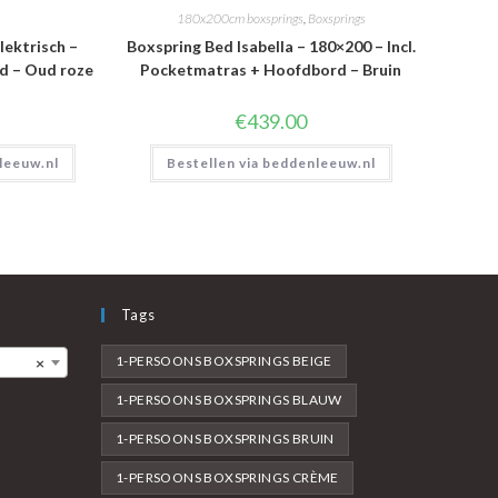
180x200cm boxsprings
,
Boxsprings
lektrisch –
Boxspring Bed Isabella – 180×200 – Incl.
rd – Oud roze
Pocketmatras + Hoofdbord – Bruin
€
439.00
leeuw.nl
Bestellen via beddenleeuw.nl
Tags
1-PERSOONS BOXSPRINGS BEIGE
×
1-PERSOONS BOXSPRINGS BLAUW
1-PERSOONS BOXSPRINGS BRUIN
1-PERSOONS BOXSPRINGS CRÈME