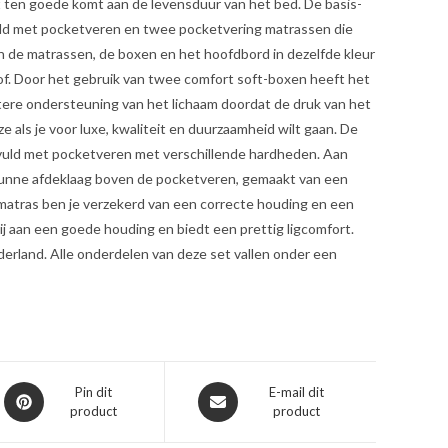
t ten goede komt aan de levensduur van het bed. De basis-
uld met pocketveren en twee pocketvering matrassen die
ijn de matrassen, de boxen en het hoofdbord in dezelfde kleur
of. Door het gebruik van twee comfort soft-boxen heeft het
tere ondersteuning van het lichaam doordat de druk van het
e als je voor luxe, kwaliteit en duurzaamheid wilt gaan. De
gevuld met pocketveren met verschillende hardheden. Aan
e dunne afdeklaag boven de pocketveren, gemaakt van een
matras ben je verzekerd van een correcte houding en een
ij aan een goede houding en biedt een prettig ligcomfort.
derland. Alle onderdelen van deze set vallen onder een
Opent
Opent
Pin dit
E-mail dit
product
product
in
in
een
een