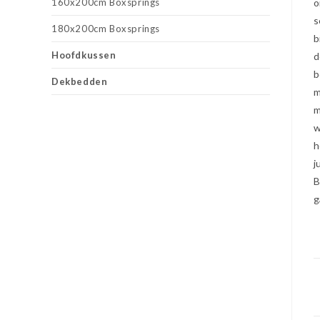
160x200cm Boxsprings
o
s
180x200cm Boxsprings
b
Hoofdkussen
d
b
Dekbedden
m
m
w
h
j
B
g