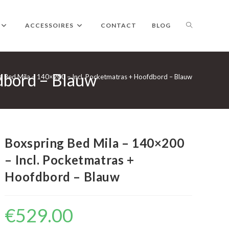
TOGGLE
ACCESSOIRES
CONTACT
BLOG
dbord – Blauw
WEBSITE
g Bed Mila – 140×200 – Incl. Pocketmatras + Hoofdbord – Blauw
ZOEKEN
Boxspring Bed Mila – 140×200
– Incl. Pocketmatras +
Hoofdbord – Blauw
€
529.00