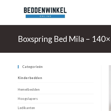
Ga
naar
inhoud
Boxspring Bed Mila – 140×
Categorieën
Kinderbedden
Hemelbedden
Hoogslapers
Ledikanten