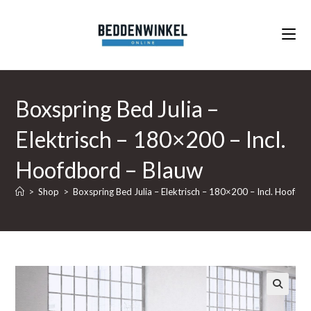
Ga
naar
inhoud
Boxspring Bed Julia –
Elektrisch – 180×200 – Incl.
Hoofdbord – Blauw
>
Shop
>
Boxspring Bed Julia – Elektrisch – 180×200 – Incl. Hoofdb
🔍