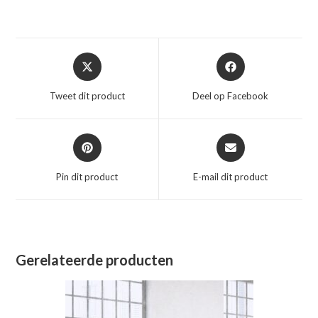
Opent
Opent
in
in
een
een
Tweet dit product
Deel op Facebook
nieuw
nieuw
venster
venster
Opent
Opent
in
in
een
een
Pin dit product
E-mail dit product
nieuw
nieuw
venster
venster
Gerelateerde producten