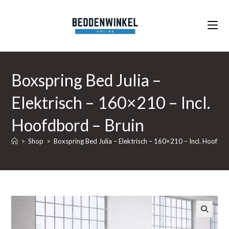
Ga
naar
inhoud
Boxspring Bed Julia –
Elektrisch – 160×210 – Incl.
Hoofdbord – Bruin
>
Shop
>
Boxspring Bed Julia – Elektrisch – 160×210 – Incl. Hoofdbo
🔍