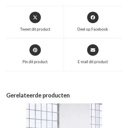
Opent
Opent
in
in
een
een
Tweet dit product
Deel op Facebook
nieuw
nieuw
venster
venster
Opent
Opent
in
in
een
een
Pin dit product
E-mail dit product
nieuw
nieuw
venster
venster
Gerelateerde producten