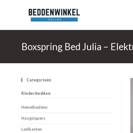
Ga
naar
inhoud
Boxspring Bed Julia – Elek
Categorieën
Kinderbedden
Hemelbedden
Hoogslapers
Ledikanten