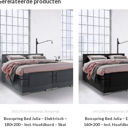
Gerelateerde producten
180x200cm boxsprings
,
Boxsprings
160x200cm boxsprings
,
B
Boxspring Bed Julia – Elektrisch –
Boxspring Bed Julia – E
180×200 – Incl. Hoofdbord – Skai
160×200 – Incl. Hoofdb