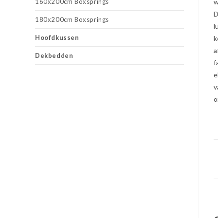
160x200cm Boxsprings
w
D
180x200cm Boxsprings
l
Hoofdkussen
k
a
Dekbedden
f
e
v
o