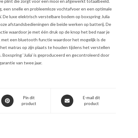
ve plint die zorgt voor een mooi en afgewerkt totaalbeeld.
g, een snelle en probleemloze vochtafvoer en een optimale
ia’. De luxe elektrisch verstelbare bodem op boxspring Julia
loze afstandsbedieningen die beide werken op batterij. De
ctie waardoor je met één druk op de knop het bed naar je
k met een bluetooth functie waardoor het mogelijk is de
het matras op zijn plaats te houden tijdens het verstellen
 Boxspring ‘Julia’ is geproduceerd en gecontroleerd door
garantie van twee jaar.
Opent
Opent
Pin dit
E-mail dit
product
product
in
in
een
een
nieuw
nieuw
venster
venster