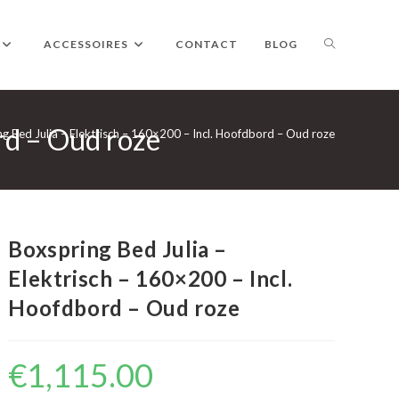
TOGGLE
ACCESSOIRES
CONTACT
BLOG
rd – Oud roze
WEBSITE
g Bed Julia – Elektrisch – 160×200 – Incl. Hoofdbord – Oud roze
ZOEKEN
Boxspring Bed Julia –
Elektrisch – 160×200 – Incl.
Hoofdbord – Oud roze
€
1,115.00