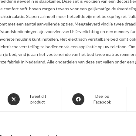
eelderig gevoel in je slaapkamer. Deze set is voorzien van een decoratie
e comfort soft-boxen zorgen tevens voor een gelijkmatige drukverdelin
uchtcirculatie. Slapen zal nooit meer hetzelfde zijn met boxspringset ‘Jul
omt met een aantal aanvullende opties. Meegeleverd vind je twee draad
fstandsbedieningen zijn voorzien van LED-verlichting en een memory fun
avoriete houding kunt instellen. Het elektrisch verstelbare bed komt oo
lektrische verstelling te bedienen via een applicatie op uw telefoon. Om 
an je bed, vind je aan het voeteneinde van het bed twee matras remmers.
nze fabriek in Nederland. Alle onderdelen van deze set vallen onder een 
Opent
Opent
Tweet dit
Deel op
product
Facebook
in
in
een
een
nieuw
nieuw
venster
venster