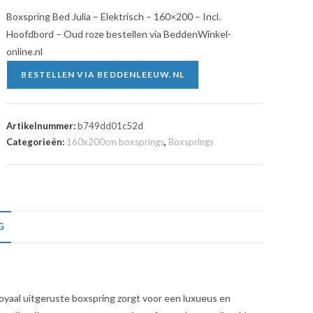
Boxspring Bed Julia – Elektrisch – 160×200 – Incl.
Hoofdbord – Oud roze bestellen via BeddenWinkel-
online.nl
BESTELLEN VIA BEDDENLEEUW.NL
Artikelnummer:
b749dd01c52d
Categorieën:
160x200cm boxsprings
,
Boxsprings
G
royaal uitgeruste boxspring zorgt voor een luxueus en