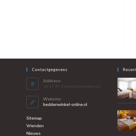
Contactgegevens
Recent
Address:
Jol 17 41 (Geen bezoekadres!)
Website:
beddenwinkel-online.nl
Sitemap
Vrienden
Nieuws