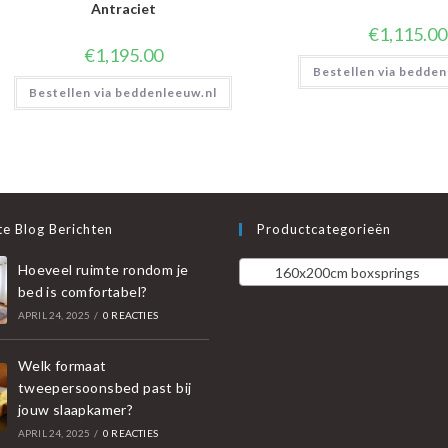
Antraciet
€
1,115.00
€
1,195.00
Bestellen via bedden
Bestellen via beddenleeuw.nl
e Blog Berichten
Productcategorieën
Hoeveel ruimte rondom je
160x200cm boxsprings
bed is comfortabel?
APRIL 24, 2025
/
0 REACTIES
Welk formaat
tweepersoonsbed past bij
jouw slaapkamer?
APRIL 24, 2025
/
0 REACTIES