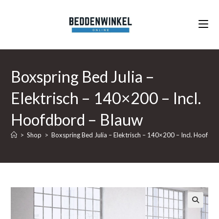
Ga
naar
inhoud
Boxspring Bed Julia –
Elektrisch – 140×200 – Incl.
Hoofdbord – Blauw
>
Shop
>
Boxspring Bed Julia – Elektrisch – 140×200 – Incl. Hoofdb
🔍