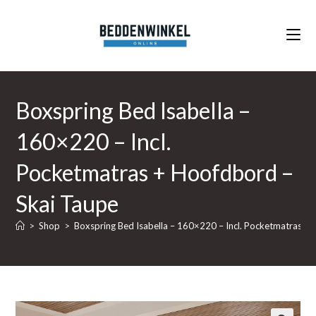
Ga
naar
inhoud
Boxspring Bed Isabella –
160×220 – Incl.
Pocketmatras + Hoofdbord –
Skai Taupe
>
Shop
>
Boxspring Bed Isabella – 160×220 – Incl. Pocketmatras +