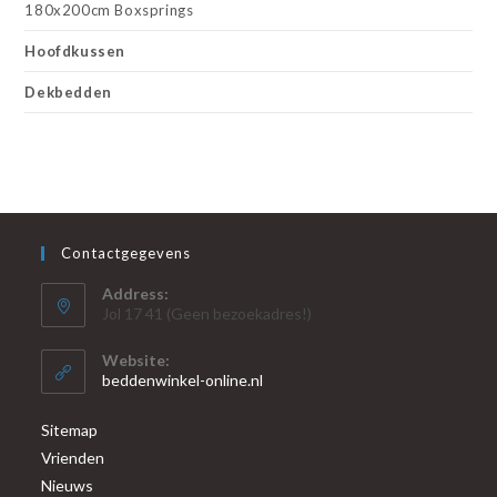
180x200cm Boxsprings
Hoofdkussen
Dekbedden
Contactgegevens
Address:
Jol 17 41 (Geen bezoekadres!)
Website:
beddenwinkel-online.nl
Sitemap
Vrienden
Nieuws