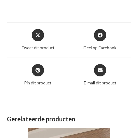
Opent
Opent
in
in
een
een
Tweet dit product
Deel op Facebook
nieuw
nieuw
venster
venster
Opent
Opent
in
in
een
een
Pin dit product
E-mail dit product
nieuw
nieuw
venster
venster
Gerelateerde producten