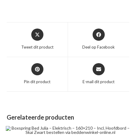
Opent
Opent
in
in
een
een
Tweet dit product
Deel op Facebook
nieuw
nieuw
venster
venster
Opent
Opent
in
in
een
een
Pin dit product
E-mail dit product
nieuw
nieuw
venster
venster
Gerelateerde producten