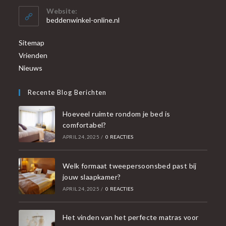
Website:
beddenwinkel-online.nl
Sitemap
Vrienden
Nieuws
Recente Blog Berichten
Hoeveel ruimte rondom je bed is
comfortabel?
APRIL 24, 2025
/
0 REACTIES
Welk formaat tweepersoonsbed past bij
jouw slaapkamer?
APRIL 24, 2025
/
0 REACTIES
Het vinden van het perfecte matras voor