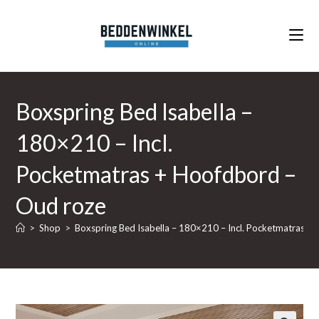
Ga
naar
inhoud
Boxspring Bed Isabella –
180×210 – Incl.
Pocketmatras + Hoofdbord –
Oud roze
>
Shop
>
Boxspring Bed Isabella – 180×210 – Incl. Pocketmatras +