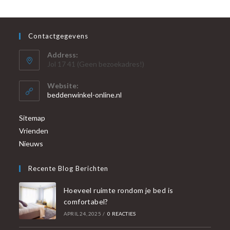
Contactgegevens
Address:
Jol 17 41 (Geen bezoekadres!)
Website:
beddenwinkel-online.nl
Sitemap
Vrienden
Nieuws
Recente Blog Berichten
Hoeveel ruimte rondom je bed is
comfortabel?
APRIL 24, 2025
/
0 REACTIES