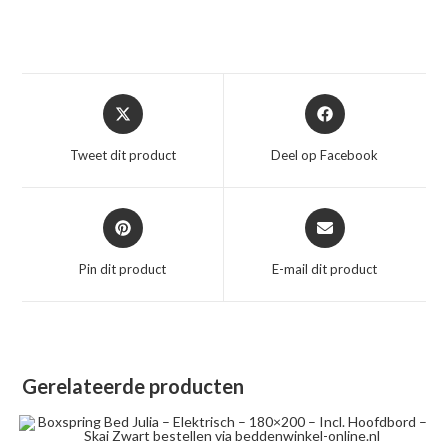
Opent
Opent
in
in
een
een
Tweet dit product
Deel op Facebook
nieuw
nieuw
venster
venster
Opent
Opent
in
in
een
een
Pin dit product
E-mail dit product
nieuw
nieuw
venster
venster
Gerelateerde producten