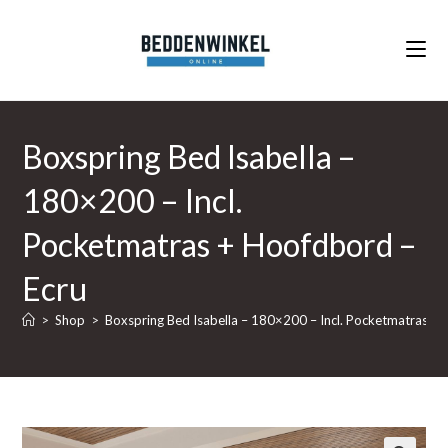
Ga
naar
inhoud
Boxspring Bed Isabella –
180×200 – Incl.
Pocketmatras + Hoofdbord –
Ecru
>
Shop
>
Boxspring Bed Isabella – 180×200 – Incl. Pocketmatras + 