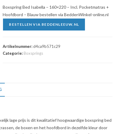
Boxspring Bed Isabella – 160×220 – Incl. Pocketmatras +
Hoofdbord – Blauw bestellen via BeddenWinkel-online.nl
BESTELLEN VIA BEDDENLEEUW.NL
Artikelnummer:
d4ca9b571c29
Categorie:
Boxsprings
G
lijk lage prijs is dit kwalitatief hoogwaardige boxspring bed
matrassen, de boxen en het hoofdbord in dezelfde kleur door