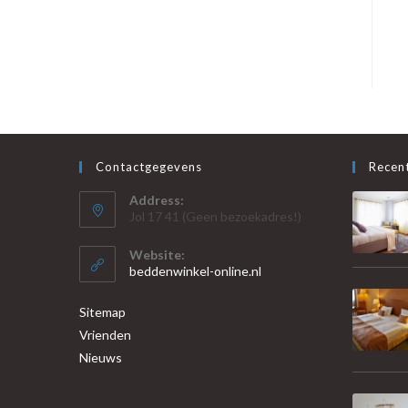
Contactgegevens
Recent
Address:
Jol 17 41 (Geen bezoekadres!)
Website:
beddenwinkel-online.nl
Sitemap
Vrienden
Nieuws