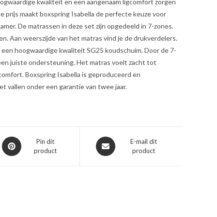
oogwaardige kwaliteit en een aangenaam ligcomfort zorgen
age prijs maakt boxspring Isabella de perfecte keuze voor
kamer. De matrassen in deze set zijn opgedeeld in 7-zones.
n. Aan weerszijde van het matras vind je de drukverdelers.
n een hoogwaardige kwaliteit SG25 koudschuim. Door de 7-
een juiste ondersteuning. Het matras voelt zacht tot
gcomfort. Boxspring Isabella is geproduceerd en
t vallen onder een garantie van twee jaar.
Opent
Opent
Pin dit
E-mail dit
product
product
in
in
een
een
nieuw
nieuw
venster
venster