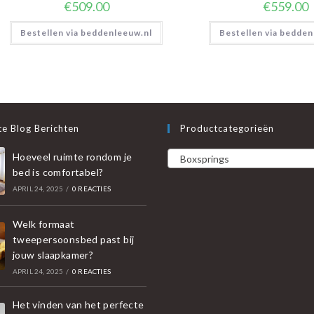
€
509.00
€
559.00
Bestellen via beddenleeuw.nl
Bestellen via bedden
e Blog Berichten
Productcategorieën
Hoeveel ruimte rondom je
Boxsprings
bed is comfortabel?
APRIL 24, 2025
/
0 REACTIES
Welk formaat
tweepersoonsbed past bij
jouw slaapkamer?
APRIL 24, 2025
/
0 REACTIES
Het vinden van het perfecte