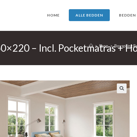
HOME
ALLE BEDDEN
BEDDEN
160×220 – Incl. Pocketmatras + 
>
Shop
>
Boxspring Be
🔍