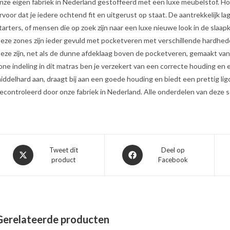
nze eigen fabriek in Nederland gestoffeerd met een luxe meubelstof. H
rvoor dat je iedere ochtend fit en uitgerust op staat. De aantrekkelijk l
tarters, of mensen die op zoek zijn naar een luxe nieuwe look in de slaap
eze zones zijn ieder gevuld met pocketveren met verschillende hardhede
eze zijn, net als de dunne afdeklaag boven de pocketveren, gemaakt va
one indeling in dit matras ben je verzekert van een correcte houding en 
iddelhard aan, draagt bij aan een goede houding en biedt een prettig li
econtroleerd door onze fabriek in Nederland. Alle onderdelen van deze se
Opent
Opent
Tweet dit
Deel op
product
Facebook
in
in
een
een
nieuw
nieuw
venster
venster
Gerelateerde producten