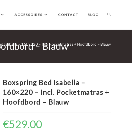
TOGGLE
ACCESSOIRES
CONTACT
BLOG
Hoofdbord – Blauw
WEBSITE
d Isabella – 160×220 – Incl. Pocketmatras + Hoofdbord – Blauw
ZOEKEN
Boxspring Bed Isabella –
160×220 – Incl. Pocketmatras +
Hoofdbord – Blauw
€
529.00