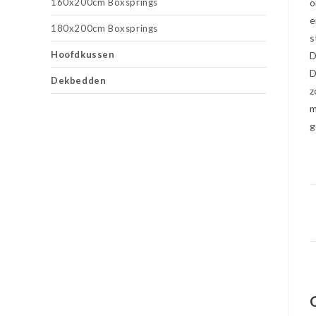
160x200cm Boxsprings
o
e
180x200cm Boxsprings
s
Hoofdkussen
D
D
Dekbedden
z
m
g