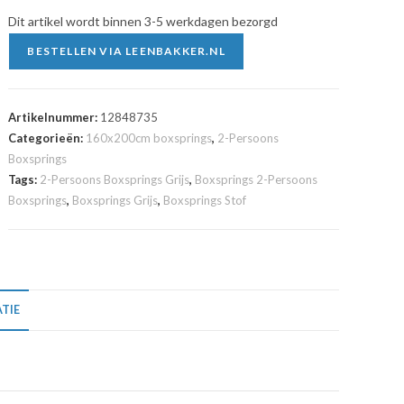
Dit artikel wordt binnen 3-5 werkdagen bezorgd
BESTELLEN VIA LEENBAKKER.NL
Artikelnummer:
12848735
Categorieën:
160x200cm boxsprings
,
2-Persoons
Boxsprings
Tags:
2-Persoons Boxsprings Grijs
,
Boxsprings 2-Persoons
Boxsprings
,
Boxsprings Grijs
,
Boxsprings Stof
TIE