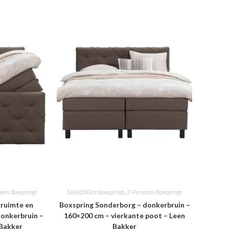
oons Boxsprings
160x200cm boxsprings
,
2-Persoons Boxsprings
ruimte en
Boxspring Sonderborg – donkerbruin –
onkerbruin –
160×200 cm – vierkante poot – Leen
 Bakker
Bakker