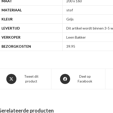
MAAT
200 x 160
MATERIAAL
stof
KLEUR
Grijs
LEVERTIJD
Dit artikel wordt binnen 3-5
VERKOPER
Leen Bakker
BEZORGKOSTEN
39.95
Opent
Opent
Tweet dit
Deel op
product
Facebook
in
in
een
een
nieuw
nieuw
venster
venster
Gerelateerde producten