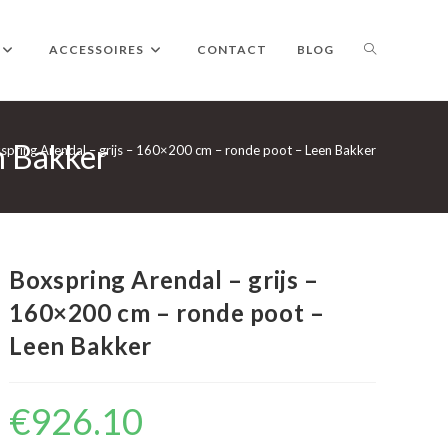
TOGGLE
ACCESSOIRES
CONTACT
BLOG
n Bakker
WEBSITE
spring Arendal – grijs – 160×200 cm – ronde poot – Leen Bakker
ZOEKEN
Boxspring Arendal – grijs –
160×200 cm – ronde poot –
Leen Bakker
€
926.10