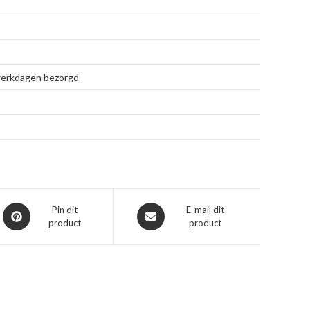
 werkdagen bezorgd
Opent
Opent
Pin dit
E-mail dit
product
product
in
in
een
een
nieuw
nieuw
venster
venster