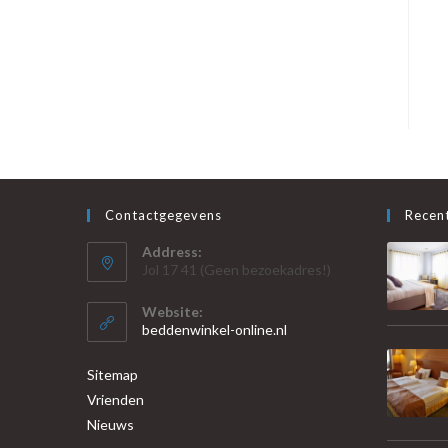
Contactgegevens
Recent
Address:
Jol 17 41 (Geen bezoekadres!)
Website:
beddenwinkel-online.nl
Sitemap
Vrienden
Nieuws