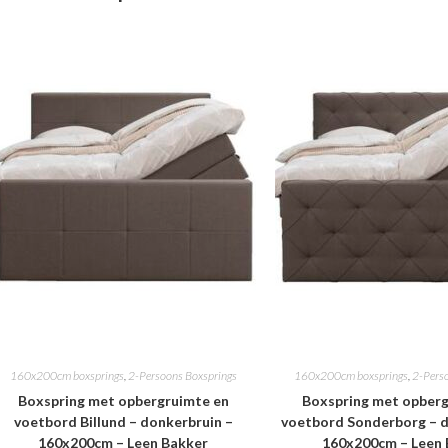
160x200cm boxsprings
,
2-Persoons Boxsprings
160x200cm boxsprings
,
2-Pers
Boxspring met opbergruimte en
Boxspring met opberg
voetbord Billund – donkerbruin –
voetbord Sonderborg – d
160x200cm – Leen Bakker
160x200cm – Leen