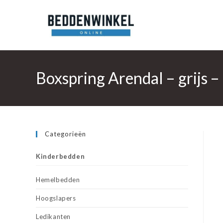
Ga
naar
inhoud
Boxspring Arendal – grijs 
Categorieën
Kinderbedden
Hemelbedden
Hoogslapers
Ledikanten