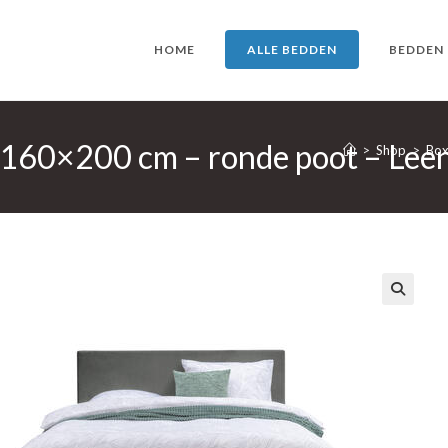
HOME
ALLE BEDDEN
BEDDEN
– 160×200 cm – ronde poot – Lee
>
Shop
>
Box
🔍