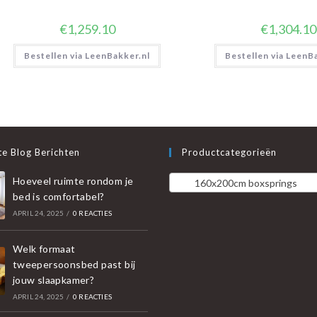
€
1,259.10
€
1,304.10
Bestellen via LeenBakker.nl
Bestellen via LeenB
e Blog Berichten
Productcategorieën
Hoeveel ruimte rondom je
160x200cm boxsprings
bed is comfortabel?
APRIL 24, 2025
/
0 REACTIES
Welk formaat
tweepersoonsbed past bij
jouw slaapkamer?
APRIL 24, 2025
/
0 REACTIES