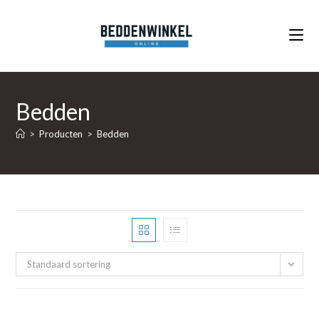
Ga
naar
inhoud
Bedden
>
Producten
>
Bedden
Standaard sortering