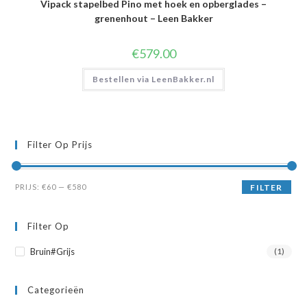
Vipack stapelbed Pino met hoek en opberglades –
grenenhout – Leen Bakker
€
579.00
Bestellen via LeenBakker.nl
Filter Op Prijs
Min.
Max.
PRIJS:
€60
—
€580
FILTER
prijs
prijs
Filter Op
Bruin#Grijs
(1)
Categorieën