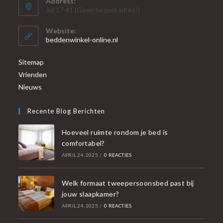
Address:
Jol 17 41 (Geen bezoekadres!)
Website:
beddenwinkel-online.nl
Sitemap
Vrienden
Nieuws
Recente Blog Berichten
Hoeveel ruimte rondom je bed is
comfortabel?
APRIL 24, 2025
/
0 REACTIES
Welk formaat tweepersoonsbed past bij
jouw slaapkamer?
APRIL 24, 2025
/
0 REACTIES