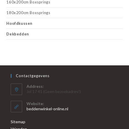
160x200cm Boxsprings
180x200cm Boxsprings
Hoofdkussen
Dekbedden
Contactgegevens
Address:
Jol 17 41 (Geen bezoekadres!)
Website:
beddenwinkel-online.nl
Sitemap
Vrienden