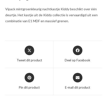
Vipack mintgroenkleurig nachtkastje Kiddy beschikt over één
deurtje. Het kastje uit de Kiddy collectie is vervaardigd uit een
combinatie van E1 MDF en massief grenen.
Opent
Opent
in
in
een
een
Tweet dit product
Deel op Facebook
nieuw
nieuw
venster
venster
Opent
Opent
in
in
een
een
Pin dit product
E-mail dit product
nieuw
nieuw
venster
venster