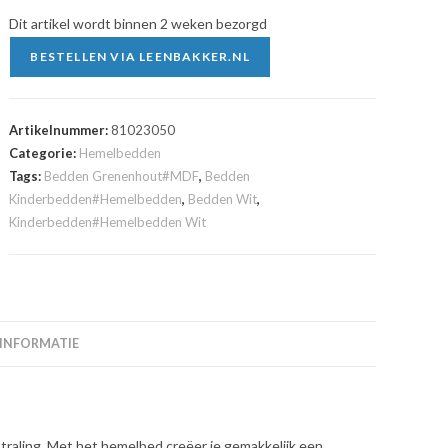
Dit artikel wordt binnen 2 weken bezorgd
BESTELLEN VIA LEENBAKKER.NL
Artikelnummer:
81023050
Categorie:
Hemelbedden
Tags:
Bedden Grenenhout#MDF
,
Bedden
Kinderbedden#Hemelbedden
,
Bedden Wit
,
Kinderbedden#Hemelbedden Wit
 INFORMATIE
traling. Met het hemelbed creëer je gemakkelijk een