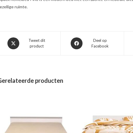
ezellige ruimte.
Opent
Opent
Tweet dit
Deel op
product
Facebook
in
in
een
een
nieuw
nieuw
venster
venster
Gerelateerde producten