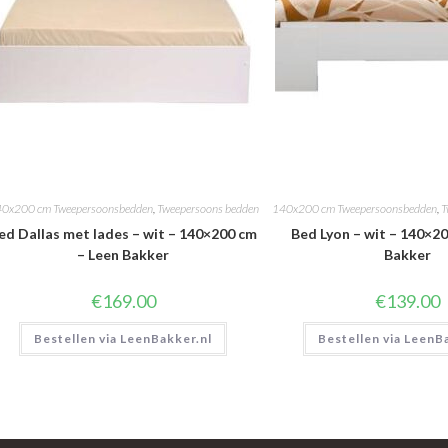
0x200 cm Tweepersoonsbedden
,
Tweepersoons bedden
140x200 cm Tweepersoonsbedden
,
T
ed Dallas met lades – wit – 140×200 cm
Bed Lyon – wit – 140×2
– Leen Bakker
Bakker
€
169.00
€
139.00
Bestellen via LeenBakker.nl
Bestellen via LeenB