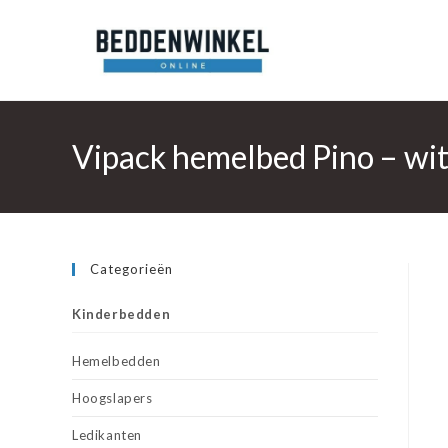
Ga
naar
inhoud
Vipack hemelbed Pino – wi
Categorieën
Kinderbedden
Hemelbedden
Hoogslapers
Ledikanten