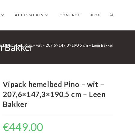
TOGGLE
ACCESSOIRES
CONTACT
BLOG
n Bakker
WEBSITE
ack hemelbed Pino – wit – 207,6×147,3×190,5 cm – Leen Bakker
ZOEKEN
Vipack hemelbed Pino – wit –
207,6×147,3×190,5 cm – Leen
Bakker
€
449.00