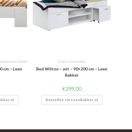
weepersoons bedden
Eenpersoonsbedden
00 cm – Leen
Bed Wilton – wit – 90×200 cm – Leen
Bakker
€
299.00
akker.nl
Bestellen via LeenBakker.nl