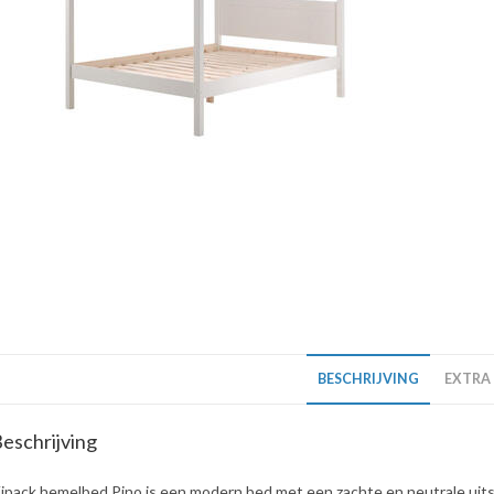
BESCHRIJVING
EXTRA
eschrijving
ipack hemelbed Pino is een modern bed met een zachte en neutrale uits