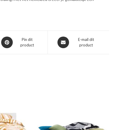
Opent
Opent
Pin dit
E-mail dit
product
product
in
in
een
een
nieuw
nieuw
venster
venster