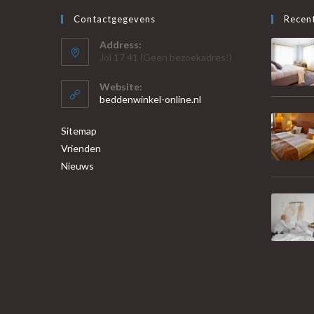
Contactgegevens
Recent
Address:
Jol 17 41 (Geen bezoekadres!)
Website:
beddenwinkel-online.nl
Sitemap
Vrienden
Nieuws