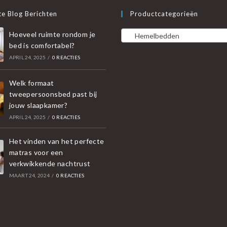
e Blog Berichten
Productcategorieën
Hoeveel ruimte rondom je
Hemelbedden
bed is comfortabel?
APRIL 24, 2025
/
0 REACTIES
Welk formaat
tweepersoonsbed past bij
jouw slaapkamer?
APRIL 24, 2025
/
0 REACTIES
Het vinden van het perfecte
matras voor een
verkwikkende nachtrust
MAART 24, 2024
/
0 REACTIES