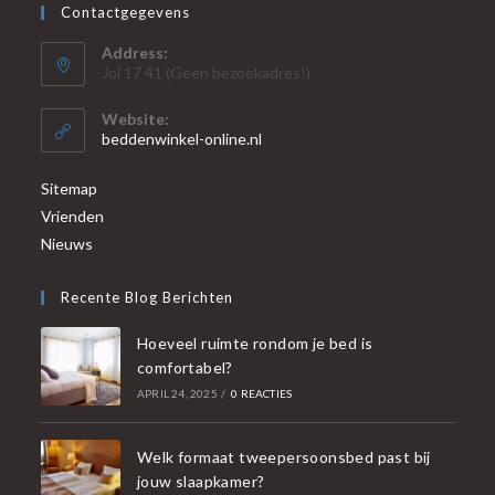
Contactgegevens
Address:
Jol 17 41 (Geen bezoekadres!)
Website:
beddenwinkel-online.nl
Sitemap
Vrienden
Nieuws
Recente Blog Berichten
Hoeveel ruimte rondom je bed is
comfortabel?
APRIL 24, 2025
/
0 REACTIES
Welk formaat tweepersoonsbed past bij
jouw slaapkamer?