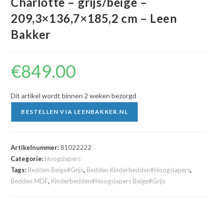
Charlotte – grijs/beige –
209,3×136,7×185,2 cm – Leen
Bakker
€
849.00
Dit artikel wordt binnen 2 weken bezorgd
BESTELLEN VIA LEENBAKKER.NL
Artikelnummer:
81022222
Categorie:
Hoogslapers
Tags:
Bedden Beige#Grijs
,
Bedden Kinderbedden#Hoogslapers
,
Bedden MDF
,
Kinderbedden#Hoogslapers Beige#Grijs