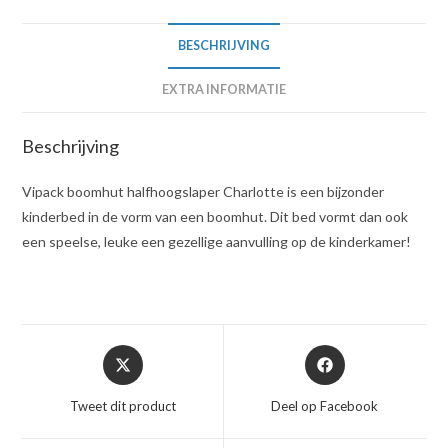
BESCHRIJVING
EXTRA INFORMATIE
Beschrijving
Vipack boomhut halfhoogslaper Charlotte is een bijzonder
kinderbed in de vorm van een boomhut. Dit bed vormt dan ook
een speelse, leuke een gezellige aanvulling op de kinderkamer!
Opent
Opent
in
in
een
een
Tweet dit product
Deel op Facebook
nieuw
nieuw
venster
venster