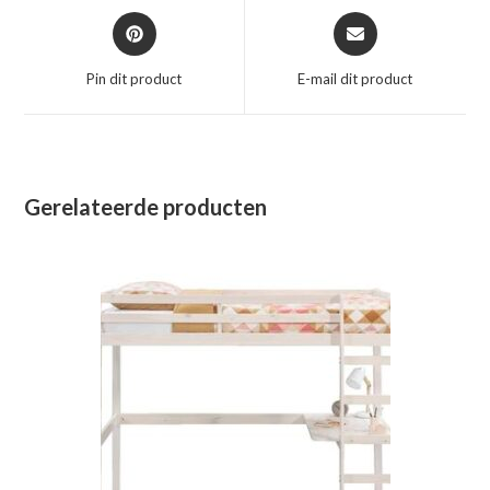
Opent
Opent
in
in
een
een
Pin dit product
E-mail dit product
nieuw
nieuw
venster
venster
Gerelateerde producten