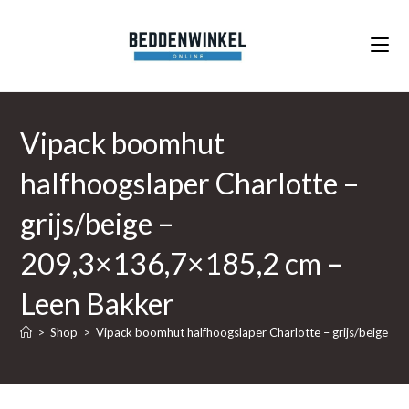
Ga
naar
inhoud
Vipack boomhut
halfhoogslaper Charlotte –
grijs/beige –
209,3×136,7×185,2 cm –
Leen Bakker
>
Shop
>
Vipack boomhut halfhoogslaper Charlotte – grijs/beige –