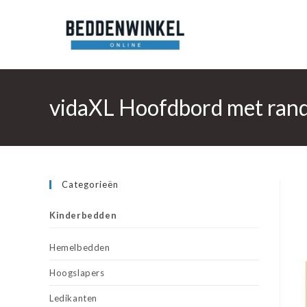
Ga
naar
inhoud
vidaXL Hoofdbord met ran
Categorieën
Kinderbedden
Hemelbedden
Hoogslapers
Ledikanten