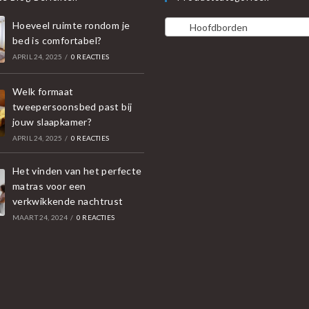
Hoeveel ruimte rondom je
Hoofdborden
bed is comfortabel?
APRIL 24, 2025
/
0 REACTIES
Welk formaat
tweepersoonsbed past bij
jouw slaapkamer?
APRIL 24, 2025
/
0 REACTIES
Het vinden van het perfecte
matras voor een
verkwikkende nachtrust
MAART 24, 2024
/
0 REACTIES