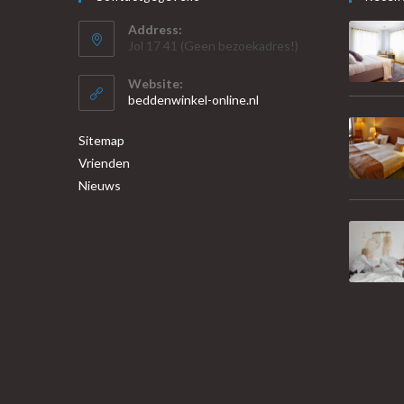
Address:
Jol 17 41 (Geen bezoekadres!)
Website:
beddenwinkel-online.nl
Sitemap
Vrienden
Nieuws