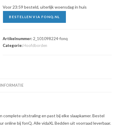
Voor 23:59 besteld, uiterlijk woensdag in huis
BESTELLEN VIA FONQ.NL
Artikelnummer:
2_101098224-fonq
Categorie:
Hoofdborden
 INFORMATIE
omplete uitstraling en past bij elke slaapkamer. Bestel
online bij fonQ. Alle vidaXL Bedden uit voorraad leverbaar.