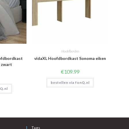
Hoofdborden
ofdbordkast
vidaXL Hoofdbordkast Sonoma eiken
 zwart
€
109.99
bestellen via fonQ.nl
nQ.nl
Tags