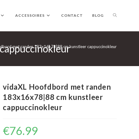
TOGGLE
ACCESSOIRES
CONTACT
BLOG
cappuccinokleur
WEBSITE
fdbord met randen 183x16x78|88 cm kunstleer cappuccinokleur
ZOEKEN
vidaXL Hoofdbord met randen
183x16x78|88 cm kunstleer
cappuccinokleur
€
76.99