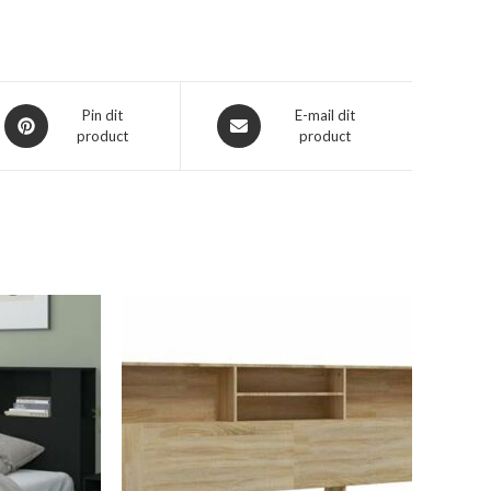
Opent
Opent
Pin dit
E-mail dit
product
product
in
in
een
een
nieuw
nieuw
venster
venster