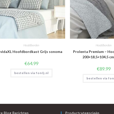
Hoofdborden
Hoofdborden
vidaXL Hoofdbordkast Grijs sonoma
Prolenta Premium – Ho
200×18,5×104,5 cm
€
64.99
€
89.99
bestellen via fonQ.nl
bestellen via fo
e Blog Berichten
Productcategorieën