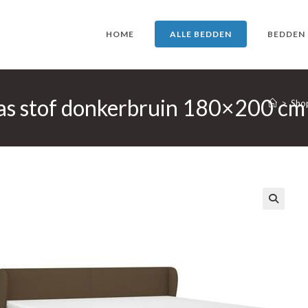
HOME
ALLE BEDDEN
BEDDEN
as stof donkerbruin 180×200 cm
>
Sho
🔍