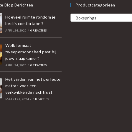
e Blog Berichten
Productcategorieën
Hoeveel ruimte rondom je
Boxsprings
bed is comfortabel?
APRIL 24, 2025
/
0 REACTIES
Welk formaat
tweepersoonsbed past bij
jouw slaapkamer?
APRIL 24, 2025
/
0 REACTIES
Het vinden van het perfecte
matras voor een
verkwikkende nachtrust
MAART 24, 2024
/
0 REACTIES