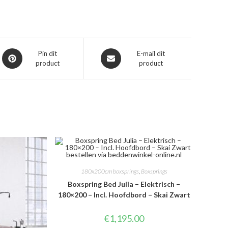
Opent
Opent
Pin dit
E-mail dit
product
product
in
in
een
een
nieuw
nieuw
venster
venster
180x200cm boxsprings
,
Boxsprings
Boxspring Bed Julia – Elektrisch –
180×200 – Incl. Hoofdbord – Skai Zwart
€
1,195.00