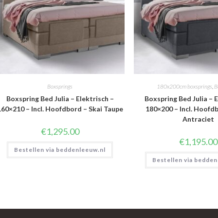
Boxsprings
180x200cm boxsprings
,
B
Boxspring Bed Julia – Elektrisch –
Boxspring Bed Julia – E
160×210 – Incl. Hoofdbord – Skai Taupe
180×200 – Incl. Hoofdb
Antraciet
€
1,295.00
€
1,195.00
Bestellen via beddenleeuw.nl
Bestellen via bedden