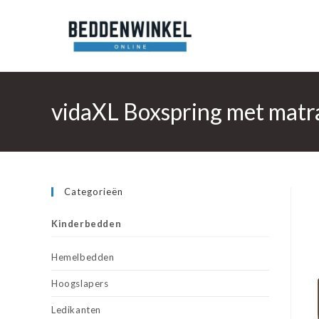
Ga
naar
inhoud
vidaXL Boxspring met matr
Categorieën
Kinderbedden
Hemelbedden
Hoogslapers
Ledikanten