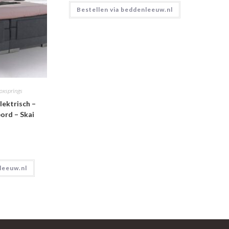
Bestellen via beddenleeuw.nl
oxsprings
lektrisch –
ord – Skai
leeuw.nl