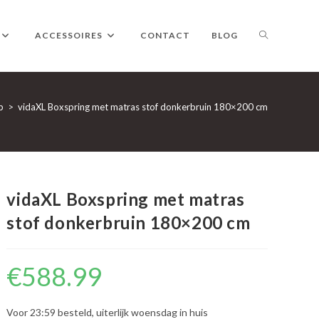
TOGGLE
ACCESSOIRES
CONTACT
BLOG
WEBSITE
p
>
vidaXL Boxspring met matras stof donkerbruin 180×200 cm
ZOEKEN
vidaXL Boxspring met matras
stof donkerbruin 180×200 cm
€
588.99
Voor 23:59 besteld, uiterlijk woensdag in huis