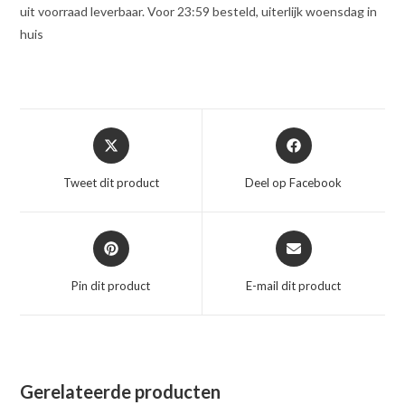
uit voorraad leverbaar. Voor 23:59 besteld, uiterlijk woensdag in
huis
Opent
Opent
in
in
een
een
Tweet dit product
Deel op Facebook
nieuw
nieuw
venster
venster
Opent
Opent
in
in
een
een
Pin dit product
E-mail dit product
nieuw
nieuw
venster
venster
Gerelateerde producten